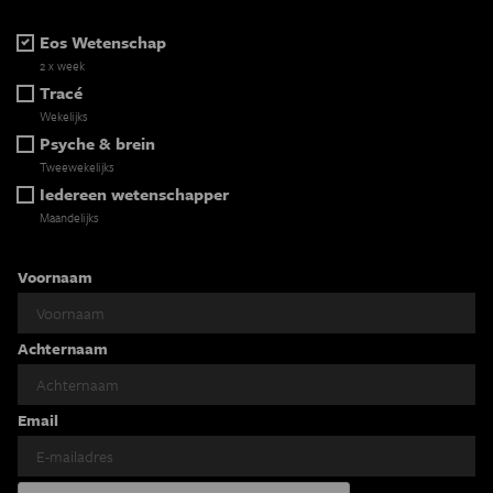
Eos Wetenschap
2 x week
Tracé
Wekelijks
Psyche & brein
Tweewekelijks
Iedereen wetenschapper
Maandelijks
Voornaam
Achternaam
Email