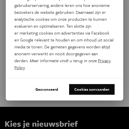
di 24 februari '26
gebruikerservaring, andere leren ons hoe anonieme
bezoekers de website gebruiken. Daarnaast zijn er
di 10 maart '26
analytische cookies om onze producten te kunnen
evalueren en optimaliseren. Ten slotte zijn
di 24 maart '26
er marketing cookies om advertenties via Facebook
en Google relevant te houden en om inhoud uit social
di 21 april '26
media te tonen. De gemeten gegevens worden altijd
anoniem verwerkt en nooit doorgegeven aan
derden.
Meer informatie vindt u terug in onze
Privacy
Policy
.
Dit evenement delen op:
Geavanceerd
Cookies aanvaarden
Facebook
Twitter
Linkedin
Kies je nieuwsbrief