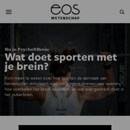
Overslaan
Zoeken
en
naar
de
inhoud
gaan
NATUUR & MILIEU
TECHNOLOGIE
GEZONDHEID
RUIMTE
Nu in Psyche&Brein
Wat doet sporten met
NATUURWETENSCHAPPEN
GESCHIEDENIS
je brein?
PSYCHE & BREIN
BLOGS
Kom meer te weten over hoe sporten de aanmaak van
hersencellen stimuleert, waarom jongens streven naar spieren,
hoe voetballen het brein verandert, en wat energiedrank doet in
PODCAST
AGENDA
het puberbrein.
JONGE UITDAGERS