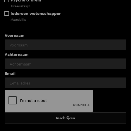
Tweewekelijks
Iedereen wetenschapper
Maandelijks
Voornaam
Achternaam
Email