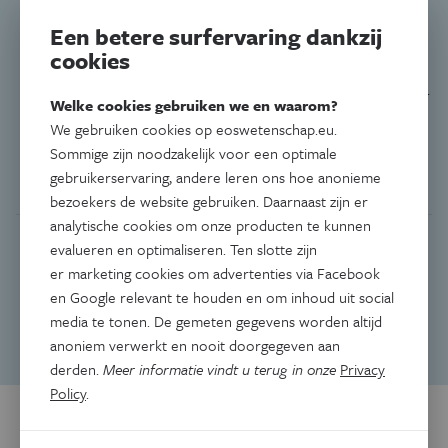
Zomereditie 2026
Een betere surfervaring dankzij
cookies
Duik mee naar de bodem, ontrafel de geheimen van taal in je
brein, ontdek slimme robots, en reis naar de kermis van vroeger.
Welke cookies gebruiken we en waarom?
Deze zomereditie zit boordevol wetenschap, experimenten en
We gebruiken cookies op eoswetenschap.eu.
waanzinnige weetjes! Eén ding is zeker: vervelen hoeft deze
vakantie niet!
Sommige zijn noodzakelijk voor een optimale
gebruikerservaring, andere leren ons hoe anonieme
3 thema's:
bezoekers de website gebruiken. Daarnaast zijn er
analytische cookies om onze producten te kunnen
Onder water
evalueren en optimaliseren. Ten slotte zijn
Taal in je brein
er marketing cookies om advertenties via Facebook
Robots
en Google relevant te houden en om inhoud uit social
Kermis van vroeger
media te tonen. De gemeten gegevens worden altijd
anoniem verwerkt en nooit doorgegeven aan
Bestel hier
derden.
Meer informatie vindt u terug in onze
Privacy
Policy
.
Keuze van de redactie