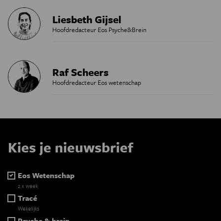
Liesbeth Gijsel
Hoofdredacteur Eos Psyche&Brein
Raf Scheers
Hoofdredacteur Eos wetenschap
Kies je nieuwsbrief
Eos Wetenschap
2 x week
Tracé
Wekelijks
Psyche & brein