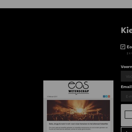
Ki
Eo
2 x
Voor
Email