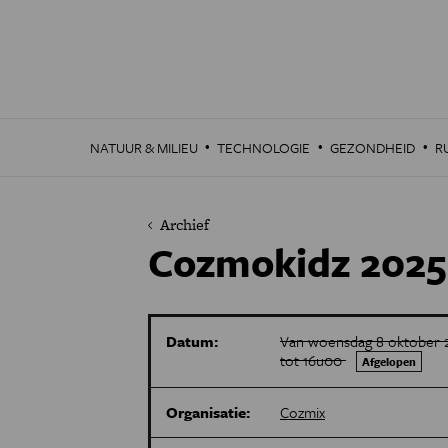
Overslaan
en
naar
de
inhoud
gaan
·
·
·
NATUUR & MILIEU
TECHNOLOGIE
GEZONDHEID
R
Archief
Cozmokidz 2025
Datum:
Van woensdag 8 oktober 2
tot 16u00
Afgelopen
Organisatie:
Cozmix