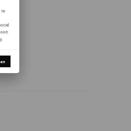
 te
ocial
ooit
y
.
den