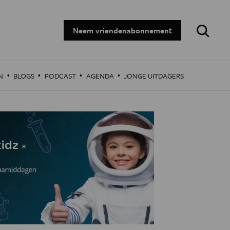
Zoeken:
Neem vriendenabonnement
·
·
·
·
N
BLOGS
PODCAST
AGENDA
JONGE UITDAGERS