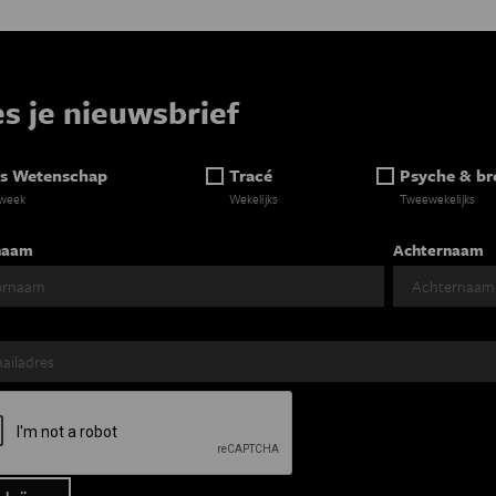
es je nieuwsbrief
s Wetenschap
Tracé
Psyche & br
 week
Wekelijks
Tweewekelijks
naam
Achternaam