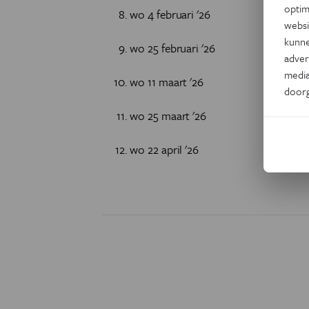
optim
wo 4 februari '26
websi
kunne
wo 25 februari '26
adver
media
wo 11 maart '26
door
wo 25 maart '26
wo 22 april '26