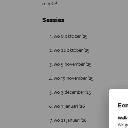
ruimte!
Sessies
wo 8 oktober '25
wo 22 oktober '25
wo 5 november '25
wo 19 november '25
wo 3 december '25
Een
wo 7 januari '26
Welk
wo 21 januari '26
We ge