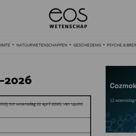
·
·
·
UIMTE
NATUURWETENSCHAPPEN
GESCHIEDENIS
PSYCHE & BREI
-2026
025 tot woensdag 22 april 2026, van 14u00