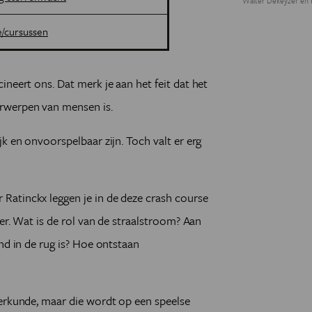
Walter Dekeyzer en F
e/cursussen
cineert ons. Dat merk je aan het feit dat het
rwerpen van mensen is.
k en onvoorspelbaar zijn. Toch valt er erg
atinckx leggen je in de deze crash course
eer. Wat is de rol van de straalstroom? Aan
nd in de rug is? Hoe ontstaan
eerkunde, maar die wordt op een speelse