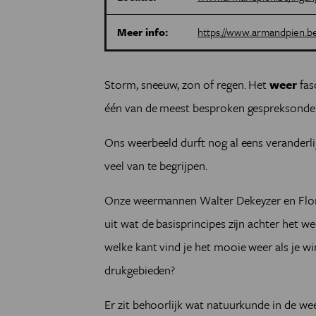
Meer info:
https://www.armandpien.b
Storm, sneeuw, zon of regen. Het
weer
fas
één van de meest besproken gespreksonde
Ons weerbeeld durft nog al eens veranderlij
veel van te begrijpen.
Onze weermannen Walter Dekeyzer en Flor R
uit wat de basisprincipes zijn achter het w
welke kant vind je het mooie weer als je wi
drukgebieden?
Er zit behoorlijk wat natuurkunde in de w