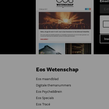
Email
Eos Wetenschap
Eos maandblad
Digitale themanummers
Eos Psyche&Brein
Eos Specials
Eos Tracé