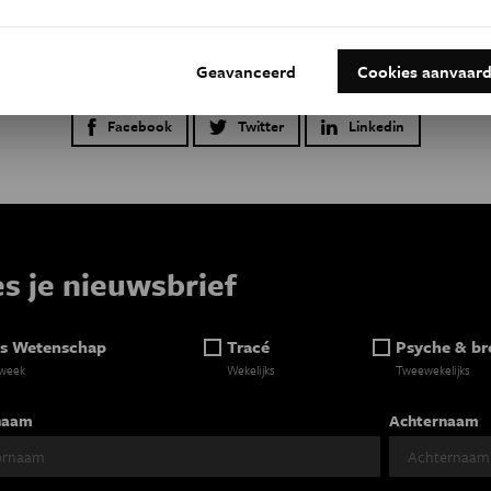
Geavanceerd
Cookies aanvaar
Dit evenement delen op:
Facebook
Twitter
Linkedin
es je nieuwsbrief
s Wetenschap
Tracé
Psyche & br
 week
Wekelijks
Tweewekelijks
naam
Achternaam