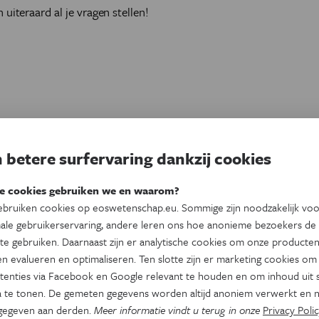
uiteraard al je vragen stellen!
 betere surfervaring dankzij cookies
 krachtige inleiding tot een bepaalde
e cookies gebruiken we en waarom?
bruiken cookies op eoswetenschap.eu. Sommige zijn noodzakelijk vo
ale gebruikerservaring, andere leren ons hoe anonieme bezoekers de
te gebruiken. Daarnaast zijn er analytische cookies om onze producten
nen we je van harte onze langere cursus
n evalueren en optimaliseren. Ten slotte zijn er marketing cookies om
en.
tenties via Facebook en Google relevant te houden en om inhoud uit s
 te tonen. De gemeten gegevens worden altijd anoniem verwerkt en n
gegeven aan derden.
Meer informatie vindt u terug in onze
Privacy Polic