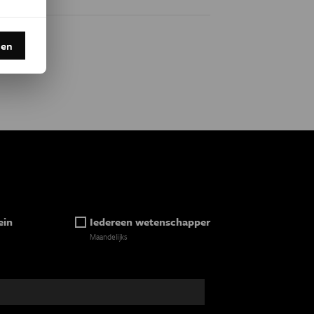
den
ein
Iedereen wetenschapper
Maandelijks