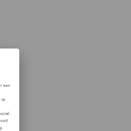
or een
 te
ocial
ooit
y
.