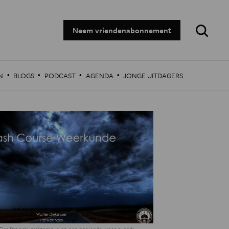
Zoeken:
Neem vriendenabonnement
·
·
·
·
N
BLOGS
PODCAST
AGENDA
JONGE UITDAGERS