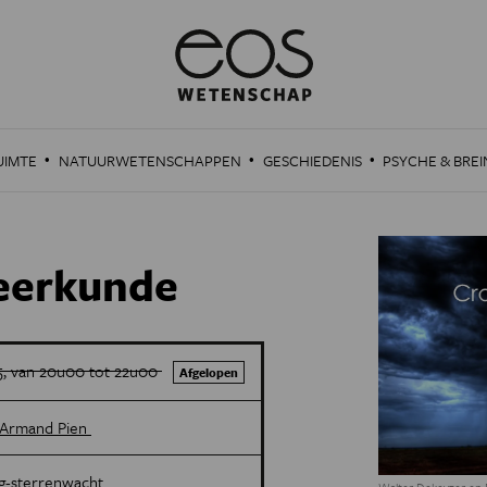
·
·
·
UIMTE
NATUURWETENSCHAPPEN
GESCHIEDENIS
PSYCHE & BREI
eerkunde
, van 20u00 tot 22u00
Afgelopen
 Armand Pien
g-sterrenwacht