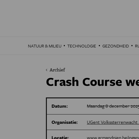
Overslaan
en
naar
de
inhoud
gaan
·
·
·
NATUUR & MILIEU
TECHNOLOGIE
GEZONDHEID
R
Archief
Crash Course w
Datum:
Maandag 8 december 2025
Organisatie:
UGent Volkssterrenwacht
Locatie:
www.armandpien.be/ingan