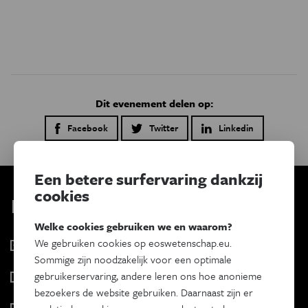
Dit evenement delen op:
Facebook
Twitter
Linkedin
Een betere surfervaring dankzij
cookies
Kies je nieuwsbrief
Welke cookies gebruiken we en waarom?
We gebruiken cookies op eoswetenschap.eu.
Eos Wetenschap
Sommige zijn noodzakelijk voor een optimale
2 x week
gebruikerservaring, andere leren ons hoe anonieme
Tracé
bezoekers de website gebruiken. Daarnaast zijn er
Wekelijks
Psyche & brein