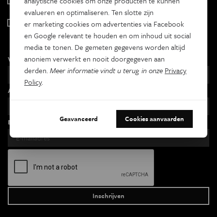
analytische cookies om onze producten te kunnen
Tweewekelijks
evalueren en optimaliseren. Ten slotte zijn
Iedereen wetenschapper
er marketing cookies om advertenties via Facebook
Maandelijks
en Google relevant te houden en om inhoud uit social
media te tonen. De gemeten gegevens worden altijd
anoniem verwerkt en nooit doorgegeven aan
Voornaam
derden.
Meer informatie vindt u terug in onze
Privacy
Policy
.
Achternaam
Geavanceerd
Cookies aanvaarden
Email