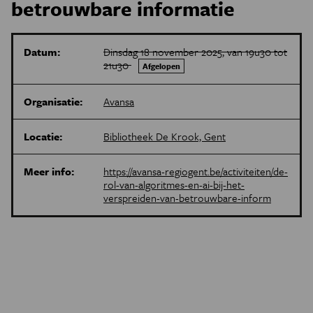
betrouwbare informatie
Datum:
Dinsdag 18 november 2025, van 19u30 tot
21u30
Afgelopen
Organisatie:
Avansa
Locatie:
Bibliotheek De Krook, Gent
Meer info:
https://avansa-regiogent.be/activiteiten/de-
rol-van-algoritmes-en-ai-bij-het-
verspreiden-van-betrouwbare-inform