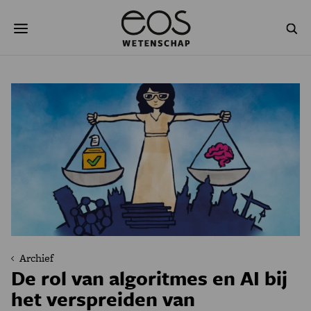
Overslaan
Zoeken
en
naar
de
inhoud
gaan
NATUUR & MILIEU
TECHNOLOGIE
GEZONDHEID
RUIMTE
NATUURWETENSCHAPPEN
GESCHIEDENIS
PSYCHE & BREIN
BLOGS
PODCAST
AGENDA
JONGE UITDAGERS
Archief
De rol van algoritmes en AI bij
het verspreiden van