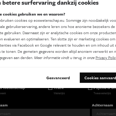
 betere surfervaring dankzij cookies
e cookies gebruiken we en waarom?
bruiken cookies op eoswetenschap.eu. Sommige zijn noodzakelijk vo
Dit evenement delen op:
ale gebruikerservaring, andere leren ons hoe anonieme bezoekers de
te gebruiken. Daarnaast zijn er analytische cookies om onze producten
Facebook
Twitter
Linkedin
n evalueren en optimaliseren. Ten slotte zijn er marketing cookies om
tenties via Facebook en Google relevant te houden en om inhoud uit s
 te tonen. De gemeten gegevens worden altijd anoniem verwerkt en n
gegeven aan derden.
Meer informatie vindt u terug in onze
Privacy Polic
es je nieuwsbrief
Geavanceerd
Cookies aanvaar
s Wetenschap
Tracé
Psyche & br
 week
Wekelijks
Tweewekelijks
naam
Achternaam