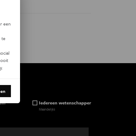
or een
 te
ocial
ooit
y
.
den
ein
Iedereen wetenschapper
Maandelijks