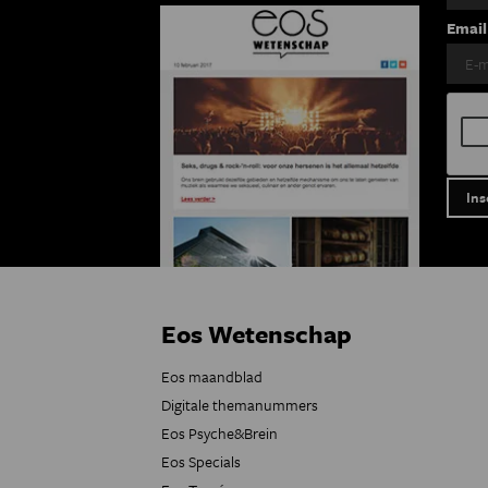
Email
Eos Wetenschap
Eos maandblad
Digitale themanummers
Eos Psyche&Brein
Eos Specials