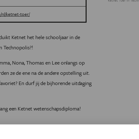
Ketnet Toer in Techn
/nl/ketnet-toer/
uikt Ketnet het hele schooljaar in de
n Technopolis?!
mma, Nona, Thomas en Lee onlangs op
en ze de ene na de andere opstelling uit.
favoriet? En durf jij de bijhorende uitdaging
tvang een Ketnet wetenschapsdiploma!