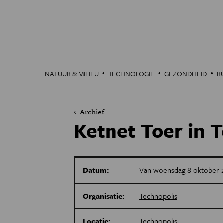
Overslaan
en
naar
de
inhoud
gaan
·
·
·
NATUUR & MILIEU
TECHNOLOGIE
GEZONDHEID
R
Archief
Ketnet Toer in 
Datum:
Van woensdag 8 oktober 2
Organisatie:
Technopolis
Locatie:
Technopolis