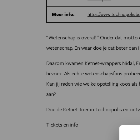
Meer info:
https://www.technopolis.be
“Wetenschap is overal!” Onder dat motto d
wetenschap. En waar doe je dat beter dan i
Daarom kwamen Ketnet-wrappers Nidal, E
bezoek. Als echte wetenschapsfans probeerd
Kan jij raden wie welke opstelling koos als 
aan?
Doe de Ketnet Toer in Technopolis en on
Tickets en info