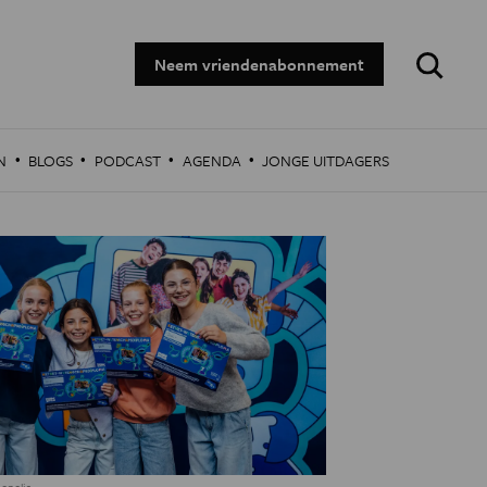
Zoeken:
Neem vriendenabonnement
·
·
·
·
N
BLOGS
PODCAST
AGENDA
JONGE UITDAGERS