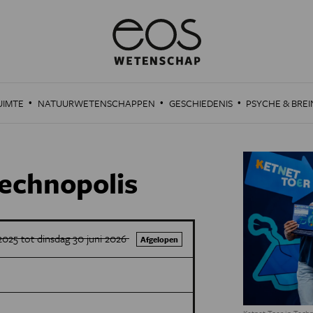
·
·
·
UIMTE
NATUURWETENSCHAPPEN
GESCHIEDENIS
PSYCHE & BREI
Technopolis
025 tot dinsdag 30 juni 2026
Afgelopen