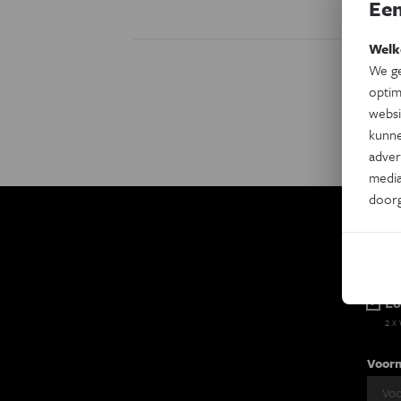
Een
Welk
We ge
optim
websi
kunne
adver
media
door
Ki
Eo
2 x
Voor