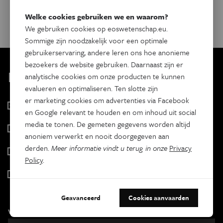
Dit evenement delen op:
Welke cookies gebruiken we en waarom?
Facebook
Twitter
Linkedin
We gebruiken cookies op eoswetenschap.eu.
Sommige zijn noodzakelijk voor een optimale
gebruikerservaring, andere leren ons hoe anonieme
bezoekers de website gebruiken. Daarnaast zijn er
Kies je nieuwsbrief
analytische cookies om onze producten te kunnen
evalueren en optimaliseren. Ten slotte zijn
er marketing cookies om advertenties via Facebook
Eos Wetenschap
en Google relevant te houden en om inhoud uit social
2 x week
media te tonen. De gemeten gegevens worden altijd
Tracé
anoniem verwerkt en nooit doorgegeven aan
Wekelijks
derden.
Meer informatie vindt u terug in onze
Privacy
Psyche & brein
Policy
.
Tweewekelijks
Iedereen wetenschapper
Maandelijks
Geavanceerd
Cookies aanvaarden
Voornaam