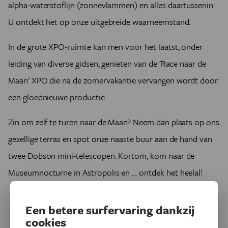
alpha-waterstoflijn (zonnevlammen) en alles daartussenin.
U ontdekt het op onze uitgebreide waarneemstand.
In de grote XPO-ruimte kan men voor het laatst, onder
leiding van diverse gidsen, genieten van de 'Race naar de
Maan' XPO die na de zomervakantie vervangen wordt door
een gloednieuwe productie.
Zin om zelf te turen naar de Maan? Neem dan plaats op ons
gezellige terras en spot onze naaste buur aan de hand van
twee Dobson mini-telescopen. Kortom, kom naar de
Museumnocturne in Astropolis en … ontdek het heelal!
Een betere surfervaring dankzij
cookies