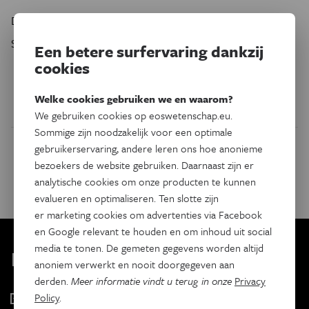
De cursus bestaat uit tien lessen en kost €50. Inschrijven?
Strak plan! Dat kan
hier
.
Een betere surfervaring dankzij
cookies
Welke cookies gebruiken we en waarom?
We gebruiken cookies op eoswetenschap.eu.
Sommige zijn noodzakelijk voor een optimale
gebruikerservaring, andere leren ons hoe anonieme
Dit evenement delen op:
bezoekers de website gebruiken. Daarnaast zijn er
Facebook
Twitter
Linkedin
analytische cookies om onze producten te kunnen
evalueren en optimaliseren. Ten slotte zijn
er marketing cookies om advertenties via Facebook
en Google relevant te houden en om inhoud uit social
media te tonen. De gemeten gegevens worden altijd
Kies je nieuwsbrief
anoniem verwerkt en nooit doorgegeven aan
derden.
Meer informatie vindt u terug in onze
Privacy
Policy
.
Eos Wetenschap