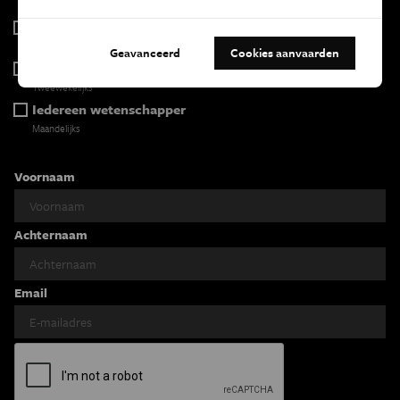
2 x week
Tracé
Wekelijks
Geavanceerd
Cookies aanvaarden
Psyche & brein
Tweewekelijks
Iedereen wetenschapper
Maandelijks
Voornaam
Achternaam
Email