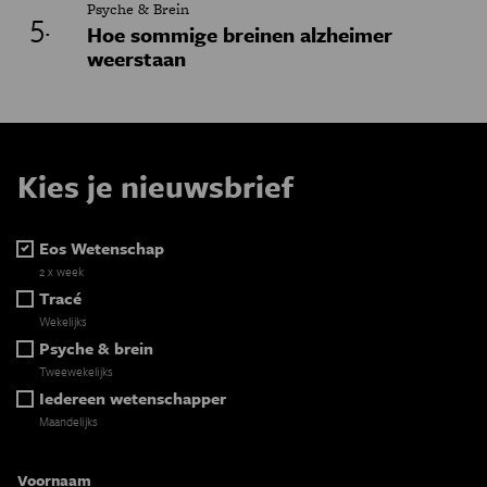
Psyche & Brein
Hoe sommige breinen alzheimer
weerstaan
Kies je nieuwsbrief
Eos Wetenschap
2 x week
Tracé
Wekelijks
Psyche & brein
Tweewekelijks
Iedereen wetenschapper
Maandelijks
Voornaam