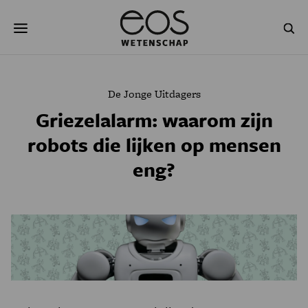
Overslaan
Zoeken
en
naar
de
inhoud
gaan
NATUUR & MILIEU
TECHNOLOGIE
De Jonge Uitdagers
GEZONDHEID
RUIMTE
Griezelalarm: waarom zijn
robots die lijken op mensen
NATUURWETENSCHAPPEN
GESCHIEDENIS
eng?
PSYCHE & BREIN
BLOGS
PODCAST
AGENDA
JONGE UITDAGERS