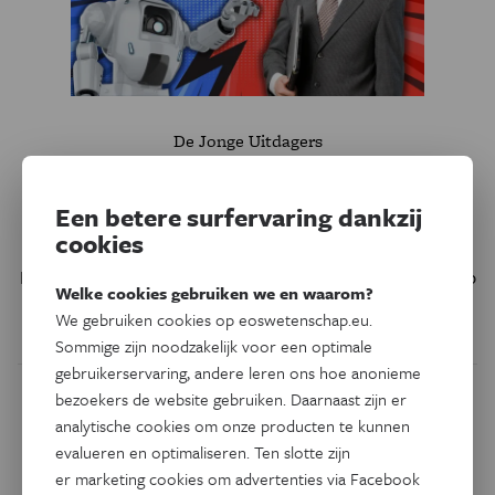
De Jonge Uitdagers
We redden soms liever een
robot dan eens mens
Een betere surfervaring dankzij
cookies
Robots worden slimmer en lijken steeds meer op mensen.
Daardoor vinden mensen het soms lastig om een robot op
Welke cookies gebruiken we en waarom?
te offeren, zelfs wanneer we daarmee andere mensen
We gebruiken cookies op eoswetenschap.eu.
kunnen redden.
Sommige zijn noodzakelijk voor een optimale
gebruikerservaring, andere leren ons hoe anonieme
bezoekers de website gebruiken. Daarnaast zijn er
analytische cookies om onze producten te kunnen
evalueren en optimaliseren. Ten slotte zijn
er marketing cookies om advertenties via Facebook