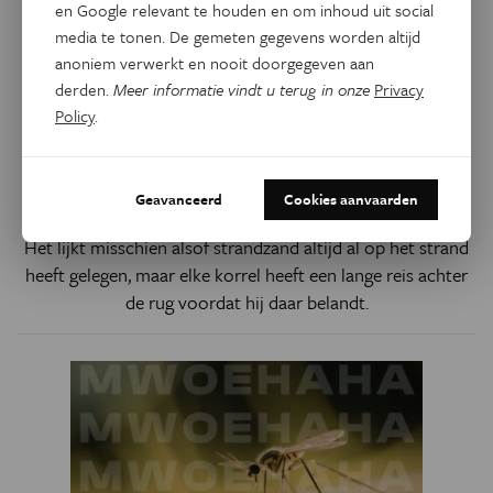
en Google relevant te houden en om inhoud uit social
media te tonen. De gemeten gegevens worden altijd
anoniem verwerkt en nooit doorgegeven aan
derden.
Meer informatie vindt u terug in onze
Privacy
Policy
.
De Jonge Uitdagers
De reis van strandzand
Geavanceerd
Cookies aanvaarden
Het lijkt misschien alsof strandzand altijd al op het strand
heeft gelegen, maar elke korrel heeft een lange reis achter
de rug voordat hij daar belandt.