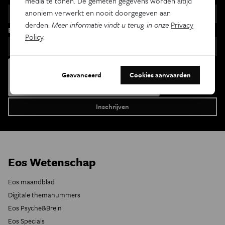
media te tonen. De gemeten gegevens worden altijd
anoniem verwerkt en nooit doorgegeven aan
derden.
Meer informatie vindt u terug in onze
Privacy
Email
Policy
.
Geavanceerd
Cookies aanvaarden
Eos Wetenschap
Eos maandblad
Digitale themanummers
Eos Psyche&Brein
Eos Specials