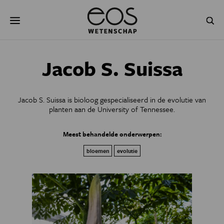
Overslaan
Zoeken
en
naar
de
inhoud
gaan
NATUUR & MILIEU
TECHNOLOGIE
Jacob S. Suissa
GEZONDHEID
RUIMTE
Jacob S. Suissa is bioloog gespecialiseerd in de evolutie van
NATUURWETENSCHAPPEN
GESCHIEDENIS
planten aan de University of Tennessee.
PSYCHE & BREIN
BLOGS
Meest behandelde onderwerpen:
bloemen
evolutie
PODCAST
AGENDA
JONGE UITDAGERS