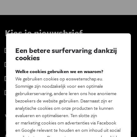
Kies je nieuwsbrief
Een betere surfervaring dankzij
Eos Wetenschap
cookies
2 x week
Tracé
Welke cookies gebruiken we en waarom?
Wekelijks
Psyche & brein
We gebruiken cookies op eoswetenschap.eu.
Tweewekelijks
Sommige zijn noodzakelijk voor een optimale
Iedereen wetenschapper
gebruikerservaring, andere leren ons hoe anonieme
Maandelijks
bezoekers de website gebruiken. Daarnaast zijn er
analytische cookies om onze producten te kunnen
evalueren en optimaliseren. Ten slotte zijn
Voornaam
er marketing cookies om advertenties via Facebook
en Google relevant te houden en om inhoud uit social
Achternaam