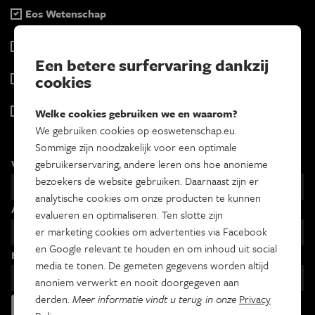
Eos Wetenschap
2 x week
Tracé
Een betere surfervaring dankzij
Wekelijks
Psyche & brein
cookies
Tweewekelijks
Iedereen wetenschapper
Welke cookies gebruiken we en waarom?
Maandelijks
We gebruiken cookies op eoswetenschap.eu.
Sommige zijn noodzakelijk voor een optimale
Voornaam
gebruikerservaring, andere leren ons hoe anonieme
bezoekers de website gebruiken. Daarnaast zijn er
analytische cookies om onze producten te kunnen
Achternaam
evalueren en optimaliseren. Ten slotte zijn
er marketing cookies om advertenties via Facebook
en Google relevant te houden en om inhoud uit social
Email
media te tonen. De gemeten gegevens worden altijd
anoniem verwerkt en nooit doorgegeven aan
derden.
Meer informatie vindt u terug in onze
Privacy