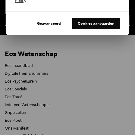
Policy
.
Geavanceerd
Cookies aanvaarden
Eos Wetenschap
Eos maandblad
Digitale themanummers
Eos Psyche&Brein
Eos Specials
Eos Tracé
Iedereen Wetenschapper
Grijze cellen
Eos Pipet
Ons Manifest