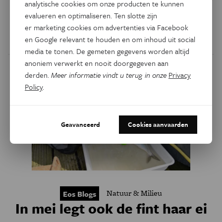
analytische cookies om onze producten te kunnen
ik op expeditie naar de Azoren om palingen te zenderen en
evalueren en optimaliseren. Ten slotte zijn
hun habitatgebruik in kaart te brengen.
er marketing cookies om advertenties via Facebook
en Google relevant te houden en om inhoud uit social
Door
Pieterjan Verhelst
media te tonen. De gemeten gegevens worden altijd
anoniem verwerkt en nooit doorgegeven aan
derden.
Meer informatie vindt u terug in onze
Privacy
Policy
.
Geavanceerd
Cookies aanvaarden
Natuur & Milieu
Eos Blogs
In mei legt ook de fint haar ei