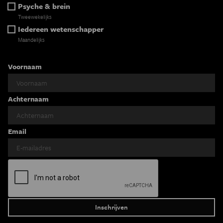
Psyche & brein
Tweewekelijks
Iedereen wetenschapper
Maandelijks
Voornaam
Achternaam
Email