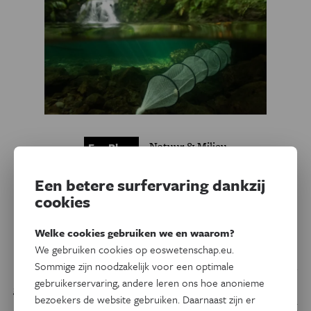
Natuur & Milieu
Eos Blogs
Op palingexpeditie naar… de
Een betere surfervaring dankzij
Azoren!
cookies
De Azoren, een eilandengroep in het midden van de
Welke cookies gebruiken we en waarom?
Atlantische Oceaan, zijn het meest westelijke
We gebruiken cookies op eoswetenschap.eu.
verspreidingsgebied van de Europese paling en hebben
Sommige zijn noodzakelijk voor een optimale
snelstromende rivieren vol watervallen. We hebben echter
gebruikerservaring, andere leren ons hoe anonieme
geen flauw idee hoe palingen omgaan met die condities en
bezoekers de website gebruiken. Daarnaast zijn er
hoe ze de watervallen weten te overbruggen. Daarom ging