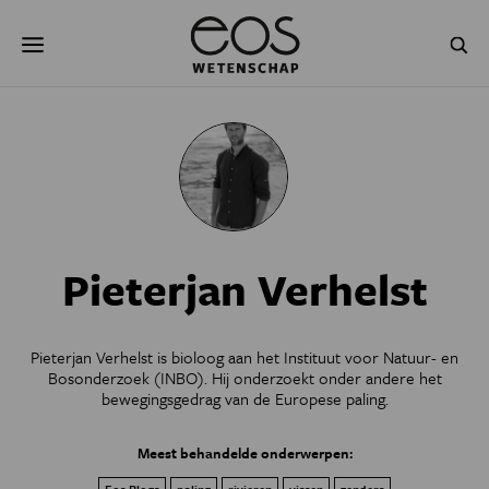
Overslaan
Zoeken
en
naar
de
inhoud
gaan
NATUUR & MILIEU
TECHNOLOGIE
GEZONDHEID
RUIMTE
NATUURWETENSCHAPPEN
GESCHIEDENIS
Pieterjan Verhelst
PSYCHE & BREIN
BLOGS
PODCAST
AGENDA
Pieterjan Verhelst is bioloog aan het Instituut voor Natuur- en
Bosonderzoek (INBO). Hij onderzoekt onder andere het
JONGE UITDAGERS
bewegingsgedrag van de Europese paling.
Meest behandelde onderwerpen: