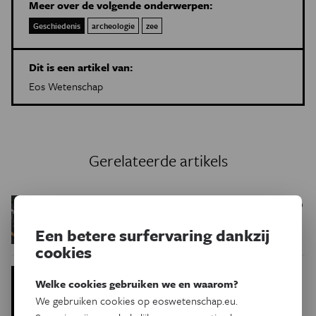
Meer over de volgende onderwerpen:
Geschiedenis
archeologie
zee
Dit is een artikel van:
Eos Wetenschap
Gerelateerde artikels
Eten mannen al 10.000
Geschiedenis
jaar meer vlees dan vrouwen?
Een betere surfervaring dankzij
cookies
Krassen op eierschaal
Geschiedenis
Welke cookies gebruiken we en waarom?
suggereren geometrisch inzicht
We gebruiken cookies op eoswetenschap.eu.
bij oermens