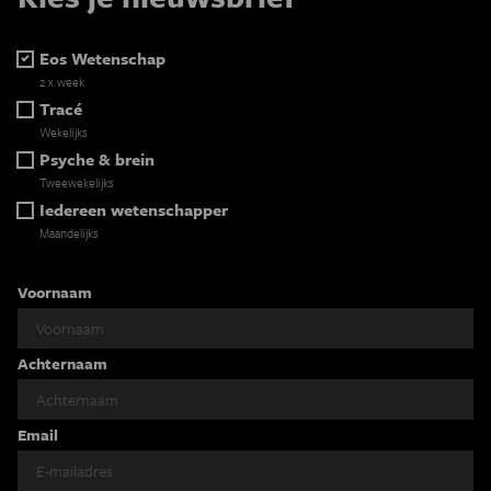
Eos Wetenschap
2 x week
Tracé
Wekelijks
Psyche & brein
Tweewekelijks
Iedereen wetenschapper
Maandelijks
Voornaam
Achternaam
Email