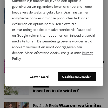
Sommige zijn noodzakelijk voor een optimale
gebruikerservaring, andere leren ons hoe anonieme
Potvissen helpen
Natuur & Milieu
bezoekers de website gebruiken. Daarnaast zijn er
elkaar bij een geboorte
analytische cookies om onze producten te kunnen
evalueren en optimaliseren. Ten slotte zijn
er marketing cookies om advertenties via Facebook
en Google relevant te houden en om inhoud uit social
media te tonen. De gemeten gegevens worden altijd
Trending
anoniem verwerkt en nooit doorgegeven aan
derden.
Meer informatie vindt u terug in onze
Privacy
Policy
.
Een bakkerij op 400 miljoen
Ruimte
kilometer van de aarde
Geavanceerd
Cookies aanvaarden
Waar zijn
Podcast
Natuur & Milieu
insecten in de winter?
Waarom we tinnitus
Psyche & Brein