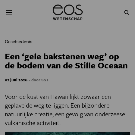
Overslaan
Zoeken
en
naar
de
inhoud
gaan
NATUUR & MILIEU
TECHNOLOGIE
Geschiedenis
GEZONDHEID
RUIMTE
Een ‘gele bakstenen weg’ op
de bodem van de Stille Oceaan
NATUURWETENSCHAPPEN
GESCHIEDENIS
PSYCHE & BREIN
BLOGS
-
02 juni 2026
door SST
PODCAST
AGENDA
Voor de kust van Hawaii lijkt zowaar een
geplaveide weg te liggen. Een bijzondere
JONGE UITDAGERS
natuurlijke creatie, een gevolg van onderzeese
vulkanische activiteit.