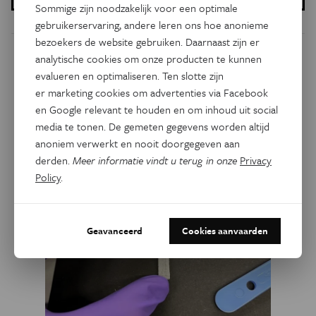
Sommige zijn noodzakelijk voor een optimale
gebruikerservaring, andere leren ons hoe anonieme
bezoekers de website gebruiken. Daarnaast zijn er
analytische cookies om onze producten te kunnen
Dit artikel delen op:
evalueren en optimaliseren. Ten slotte zijn
Facebook
Twitter
Linkedin
er marketing cookies om advertenties via Facebook
en Google relevant te houden en om inhoud uit social
media te tonen. De gemeten gegevens worden altijd
anoniem verwerkt en nooit doorgegeven aan
Gerelateerde artikels
derden.
Meer informatie vindt u terug in onze
Privacy
Policy
.
Geavanceerd
Cookies aanvaarden