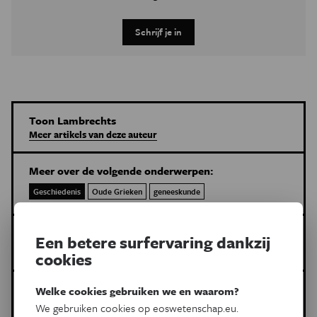
Schrijf je in
Toon Lambrechts
Meer artikels van deze auteur
Meer over de volgende onderwerpen:
Geschiedenis
Oude Grieken
geneeskunde
Dit is een artikel van:
Een betere surfervaring dankzij
Eos Wetenschap
cookies
Gepubliceerd op:
Welke cookies gebruiken we en waarom?
We gebruiken cookies op eoswetenschap.eu.
23 januari 2025