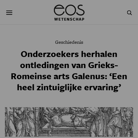
Overslaan
Zoeken
en
naar
de
inhoud
gaan
NATUUR & MILIEU
TECHNOLOGIE
Geschiedenis
GEZONDHEID
RUIMTE
Onderzoekers herhalen
ontledingen van Grieks-
NATUURWETENSCHAPPEN
GESCHIEDENIS
Romeinse arts Galenus: ‘Een
PSYCHE & BREIN
BLOGS
heel zintuiglijke ervaring’
PODCAST
AGENDA
JONGE UITDAGERS