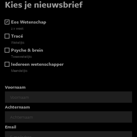
Kies je nieuwsbrief
Eos Wetenschap
2 x week
Tracé
Wekelijks
Psyche & brein
Tweewekelijks
Iedereen wetenschapper
Maandelijks
Voornaam
Achternaam
Email