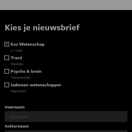
Kies je nieuwsbrief
Eos Wetenschap
2 x week
Tracé
Wekelijks
Psyche & brein
Tweewekelijks
Iedereen wetenschapper
Maandelijks
Voornaam
Achternaam