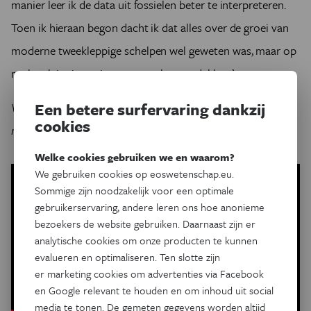
manier leer ik de data uit fossielen beter te interpreteren.
Toen ik hieraan begon dacht ik dat alles over de groei van
moderne tweekleppige schelpen wel geweten was, maar op
moleculair niveau is er nog veel te ontdekken.’
Een betere surfervaring dankzij
VIDEO.
Niels de Winter toont hoe hij het klimaat van
cookies
miljoenen jaren geleden "leest" in schelpen.
Welke cookies gebruiken we en waarom?
We gebruiken cookies op eoswetenschap.eu.
Sommige zijn noodzakelijk voor een optimale
gebruikerservaring, andere leren ons hoe anonieme
bezoekers de website gebruiken. Daarnaast zijn er
analytische cookies om onze producten te kunnen
evalueren en optimaliseren. Ten slotte zijn
er marketing cookies om advertenties via Facebook
en Google relevant te houden en om inhoud uit social
media te tonen. De gemeten gegevens worden altijd