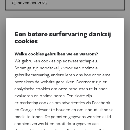
05 november 2025
Dit artikel delen op:
Een betere surfervaring dankzij
cookies
Facebook
Twitter
Linkedin
Welke cookies gebruiken we en waarom?
We gebruiken cookies op eoswetenschap.eu.
Gerelateerde artikels
Sommige zijn noodzakelijk voor een optimale
gebruikerservaring, andere leren ons hoe anonieme
bezoekers de website gebruiken. Daarnaast zijn er
analytische cookies om onze producten te kunnen
evalueren en optimaliseren. Ten slotte zijn
er marketing cookies om advertenties via Facebook
en Google relevant te houden en om inhoud uit social
media te tonen. De gemeten gegevens worden altijd
anoniem verwerkt en nooit doorgegeven aan