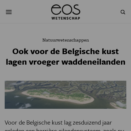
Overslaan
Zoeken
en
naar
de
inhoud
gaan
NATUUR & MILIEU
TECHNOLOGIE
Natuurwetenschappen
GEZONDHEID
RUIMTE
Ook voor de Belgische kust
lagen vroeger waddeneilanden
NATUURWETENSCHAPPEN
GESCHIEDENIS
PSYCHE & BREIN
BLOGS
PODCAST
AGENDA
JONGE UITDAGERS
Voor de Belgische kust lag zesduizend jaar
geleden een barrière-eilandensysteem, zoals nu