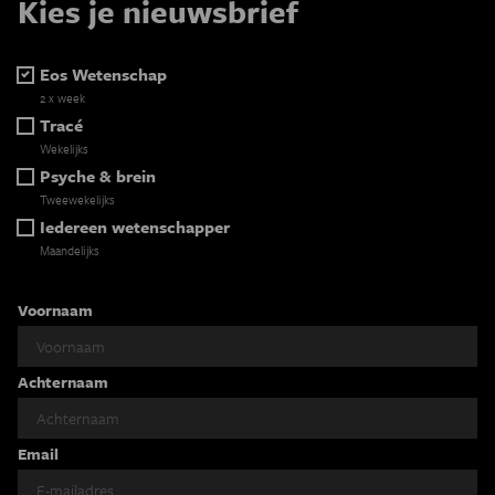
Kies je nieuwsbrief
Eos Wetenschap
2 x week
Tracé
Wekelijks
Psyche & brein
Tweewekelijks
Iedereen wetenschapper
Maandelijks
Voornaam
Achternaam
Email