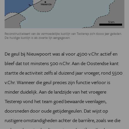
Reconstructiekaart van de vermoedelijke kustlijn van Testerep zo’n 6000 jaar geleden.
De huidige kustlijn is als zwarte lijn aangegeven.
De geul bij Nieuwpoort was al voor 4500 v.Chr. actief en
bleef dat tot minstens 500 n.Chr. Aan de Oostendse kant
startte de activiteit zelfs al duizend jaar vroeger, rond 5500
v.Chr. Wanneer die geul precies zijn functie verloor is
minder duidelijk. Aan de landzijde van het vroegere
Testerep vond het team goed bewaarde veenlagen,
doorsneden door oude getijdengeulen. Dat wijst op
rustigere omstandigheden achter de barrière, zoals we die