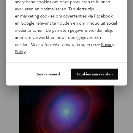
analytische cookies om onze producten te kunnen
evalueren en optimaliseren. Ten slotte zijn
er marketing cookies om advertenties via Facebook
Ruimte
Deze eenzame planeet groeit
en Google relevant te houden en om inhoud uit social
media te tonen. De gemeten gegevens worden altijd
in recordtempo
anoniem verwerkt en nooit doorgegeven aan
derden.
Meer informatie vindt u terug in onze
Privacy
Astronomen hebben een enorme ‘groeispurt’
Policy
.
geconstateerd bij een solitaire planeet.
Door
Eddy Echternach
Geavanceerd
Cookies aanvaarden