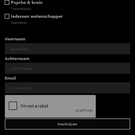
Psyche & brein
Tweewekelijks
Iedereen wetenschapper
Maandelijks
Voornaam
Achternaam
Email