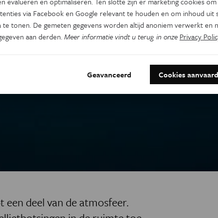
n evalueren en optimaliseren. Ten slotte zijn er marketing cookies om
tenties via Facebook en Google relevant te houden en om inhoud uit s
 te tonen. De gemeten gegevens worden altijd anoniem verwerkt en n
gegeven aan derden.
Meer informatie vindt u terug in onze
Privacy Polic
Geavanceerd
Cookies aanvaar
 een deel van de atmosfeer.
lietbotsingen in de ruimte toe.