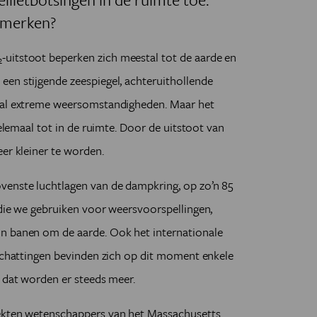
 merken?
-uitstoot beperken zich meestal tot de aarde en
2
een stijgende zeespiegel, achteruithollende
ntal extreme weersomstandigheden. Maar het
helemaal tot in de ruimte. Door de uitstoot van
eer kleiner te worden.
venste luchtlagen van de dampkring, op zo’n 85
 die we gebruiken voor weersvoorspellingen,
n banen om de aarde. Ook het internationale
 schattingen bevinden zich op dit moment enkele
n dat worden er steeds meer.
dekten wetenschappers van het Massachusetts