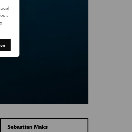
ocial
ooit
y
.
den
Sebastian Maks