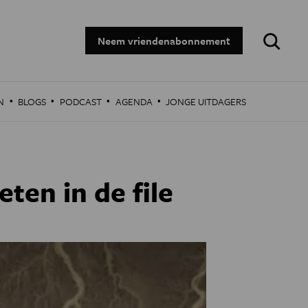
Zoeken:
Neem vriendenabonnement
·
·
·
·
N
BLOGS
PODCAST
AGENDA
JONGE UITDAGERS
ten in de file