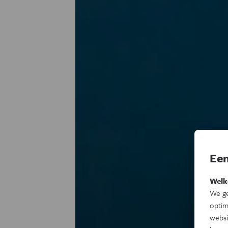
Een
Welk
We ge
optim
websi