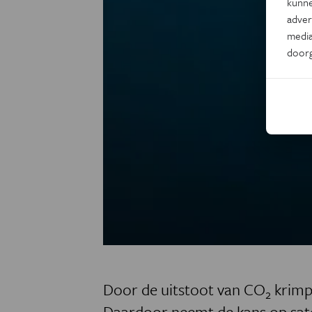
kunne
adver
media
door
Door de uitstoot van CO
krimpt
2
Daardoor neemt de kans op satel