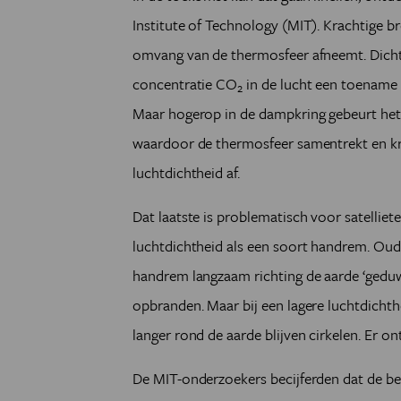
Institute of Technology (MIT). Krachtige b
omvang van de thermosfeer afneemt. Dicht
concentratie CO
in de lucht een toename 
2
Maar hogerop in de dampkring gebeurt he
waardoor de thermosfeer samentrekt en kr
luchtdichtheid af.
Dat laatste is problematisch voor satellie
luchtdichtheid als een soort handrem. Oud
handrem langzaam richting de aarde ‘geduwd
opbranden. Maar bij een lagere luchtdichthe
langer rond de aarde blijven cirkelen. Er on
De MIT-onderzoekers becijferden dat de bes