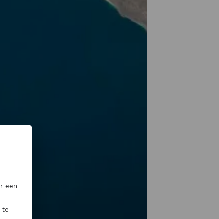
or een
 te