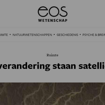
·
·
·
UIMTE
NATUURWETENSCHAPPEN
GESCHIEDENIS
PSYCHE & BREI
Ruimte
erandering staan satellie