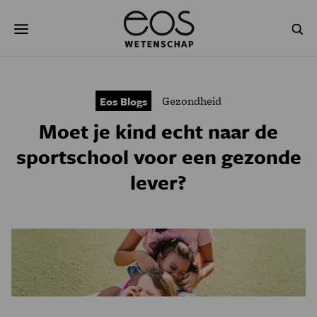
Overslaan
Zoeken
en
naar
de
inhoud
gaan
NATUUR & MILIEU
TECHNOLOGIE
Gezondheid
Eos Blogs
GEZONDHEID
RUIMTE
Moet je kind echt naar de
NATUURWETENSCHAPPEN
GESCHIEDENIS
sportschool voor een gezonde
lever?
PSYCHE & BREIN
BLOGS
PODCAST
AGENDA
JONGE UITDAGERS