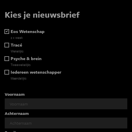
Kies je nieuwsbrief
Eos Wetenschap
2 x week
Tracé
Wekelijks
Psyche & brein
Tweewekelijks
Iedereen wetenschapper
Maandelijks
Voornaam
Achternaam