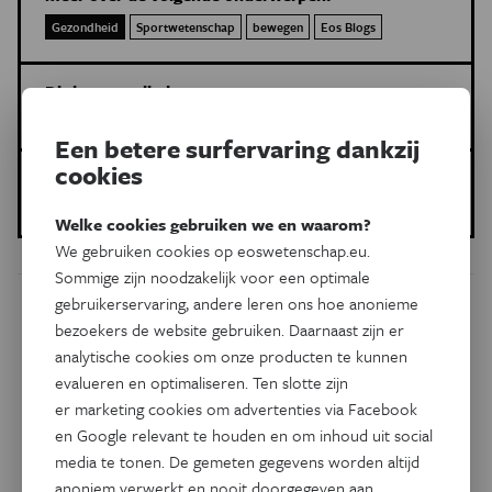
Gezondheid
Sportwetenschap
bewegen
Eos Blogs
Dit is een artikel van:
Eos Blogs
Een betere surfervaring dankzij
cookies
Gepubliceerd op:
02 april 2026
Welke cookies gebruiken we en waarom?
We gebruiken cookies op eoswetenschap.eu.
Sommige zijn noodzakelijk voor een optimale
gebruikerservaring, andere leren ons hoe anonieme
Dit artikel delen op:
bezoekers de website gebruiken. Daarnaast zijn er
analytische cookies om onze producten te kunnen
Facebook
Twitter
Linkedin
evalueren en optimaliseren. Ten slotte zijn
er marketing cookies om advertenties via Facebook
en Google relevant te houden en om inhoud uit social
Gerelateerde artikels
media te tonen. De gemeten gegevens worden altijd
anoniem verwerkt en nooit doorgegeven aan