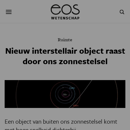
Overslaan
Zoeken
en
naar
de
inhoud
gaan
NATUUR & MILIEU
TECHNOLOGIE
Ruimte
GEZONDHEID
RUIMTE
Nieuw interstellair object raast
door ons zonnestelsel
NATUURWETENSCHAPPEN
GESCHIEDENIS
PSYCHE & BREIN
BLOGS
PODCAST
AGENDA
JONGE UITDAGERS
Een object van buiten ons zonnestelsel komt
met hoge snelheid dichterbij.