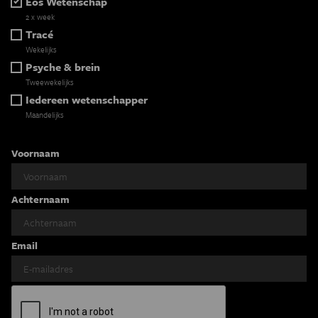
Eos Wetenschap
2 x week
Tracé
Wekelijks
Psyche & brein
Tweewekelijks
Iedereen wetenschapper
Maandelijks
Voornaam
Achternaam
Email