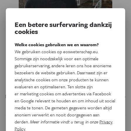
Een betere surfervaring dankzij
Ruimte
Eos Pipet 2026
cookies
Jelle Vandersnickt kijkt via
sterbevingen in het hart van
Welke cookies gebruiken we en waarom?
een ster
We gebruiken cookies op eoswetenschap.eu.
Sommige zijn noodzakelijk voor een optimale
Jelle Vandersnickt realiseerde al tijdens zijn
gebruikerservaring, andere leren ons hoe anonieme
bezoekers de website gebruiken. Daarnaast zijn er
masteronderzoek een primeur. In de ‘bevingen’ binnenin
analytische cookies om onze producten te kunnen
een zware, snel roterende ster vond hij bewijs voor een
evalueren en optimaliseren. Ten slotte zijn
intern magnetisch veld. Met wiskundige technieken
er marketing cookies om advertenties via Facebook
probeert hij nu verder door te dringen in dat soort sterren.
en Google relevant te houden en om inhoud uit social
Door
Senne Starckx
media te tonen. De gemeten gegevens worden altijd
anoniem verwerkt en nooit doorgegeven aan
derden.
Meer informatie vindt u terug in onze
Privacy
Policy
.