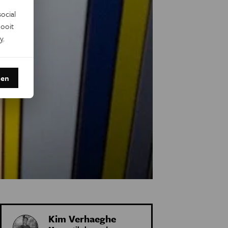
ocial
ooit
y
.
den
Kim Verhaeghe