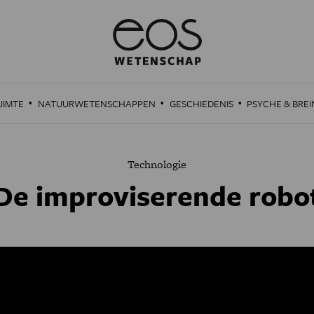
·
·
·
UIMTE
NATUURWETENSCHAPPEN
GESCHIEDENIS
PSYCHE & BREI
Technologie
De improviserende robo