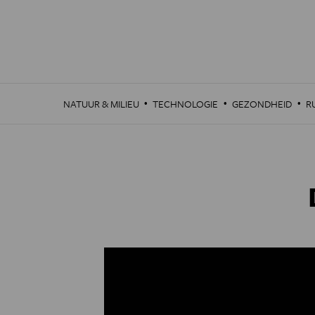
Overslaan
en
naar
de
inhoud
gaan
·
·
·
NATUUR & MILIEU
TECHNOLOGIE
GEZONDHEID
R