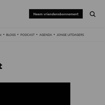
Zoeken:
Neem vriendenabonnement
·
·
·
·
N
BLOGS
PODCAST
AGENDA
JONGE UITDAGERS
t