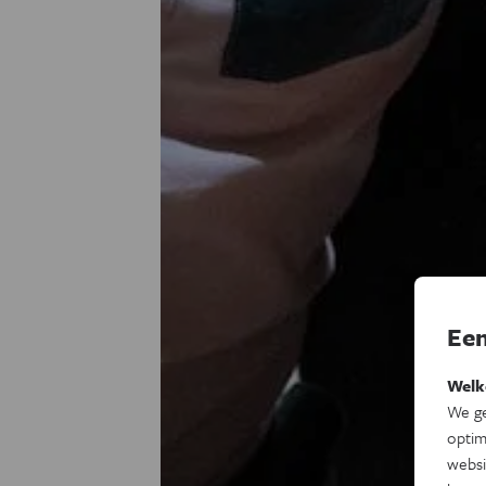
Een
Welk
We ge
optim
websi