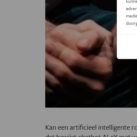
kunne
adver
media
door
Kan een artificieel intelligente
dat bewijst chatbot ALeX met ve