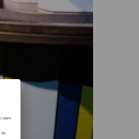
or een
 te