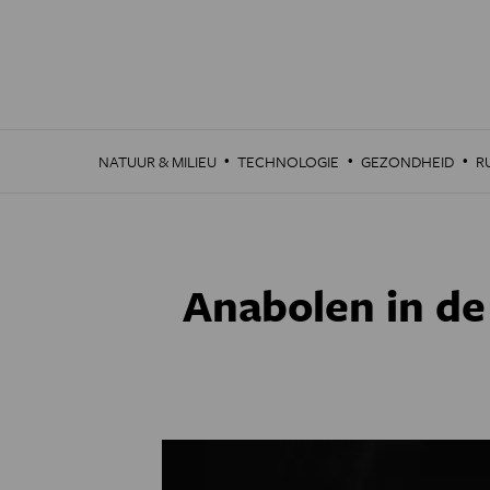
Overslaan
en
naar
de
inhoud
gaan
·
·
·
NATUUR & MILIEU
TECHNOLOGIE
GEZONDHEID
R
Anabolen in de