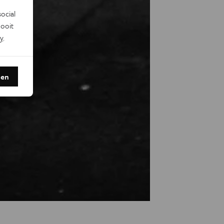
ocial
ooit
y
.
den