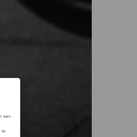
or een
 te