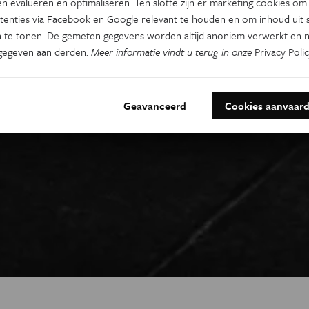
n evalueren en optimaliseren. Ten slotte zijn er marketing cookies om
tenties via Facebook en Google relevant te houden en om inhoud uit s
 te tonen. De gemeten gegevens worden altijd anoniem verwerkt en n
gegeven aan derden.
Meer informatie vindt u terug in onze
Privacy Polic
Geavanceerd
Cookies aanvaar