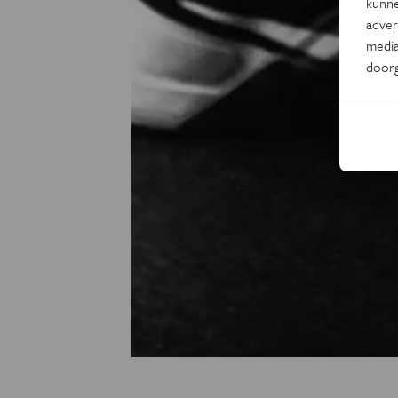
kunne
adver
media
door