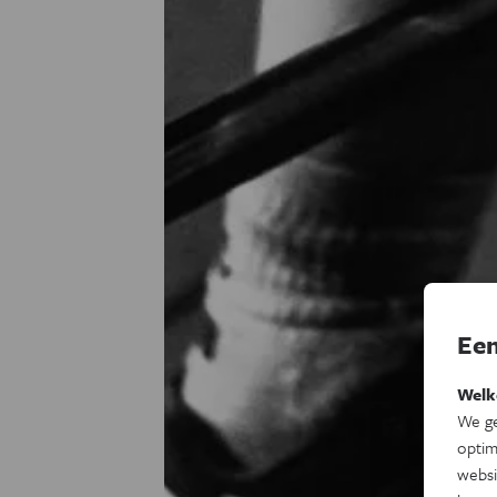
Een
Welk
We ge
optim
websi