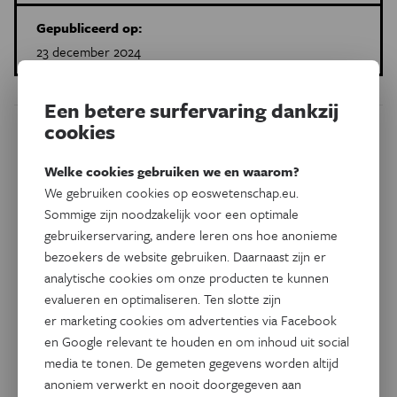
Gepubliceerd op:
23 december 2024
Een betere surfervaring dankzij
cookies
Dit artikel delen op:
Welke cookies gebruiken we en waarom?
Facebook
Twitter
Linkedin
We gebruiken cookies op eoswetenschap.eu.
Sommige zijn noodzakelijk voor een optimale
gebruikerservaring, andere leren ons hoe anonieme
Gerelateerde artikels
bezoekers de website gebruiken. Daarnaast zijn er
analytische cookies om onze producten te kunnen
evalueren en optimaliseren. Ten slotte zijn
er marketing cookies om advertenties via Facebook
en Google relevant te houden en om inhoud uit social
media te tonen. De gemeten gegevens worden altijd
anoniem verwerkt en nooit doorgegeven aan