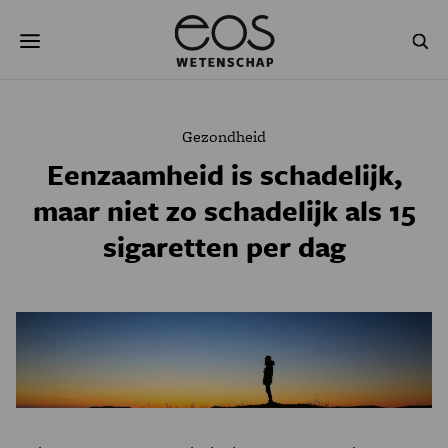
Overslaan
Zoeken
en
naar
de
inhoud
gaan
NATUUR & MILIEU
TECHNOLOGIE
Gezondheid
GEZONDHEID
RUIMTE
Eenzaamheid is schadelijk,
maar niet zo schadelijk als 15
NATUURWETENSCHAPPEN
GESCHIEDENIS
sigaretten per dag
PSYCHE & BREIN
BLOGS
PODCAST
AGENDA
JONGE UITDAGERS