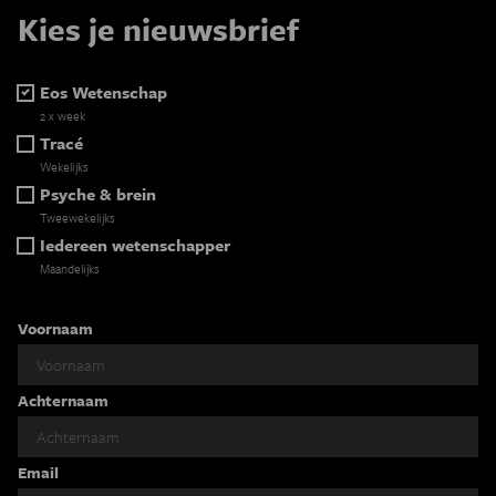
Kies je nieuwsbrief
Eos Wetenschap
2 x week
Tracé
Wekelijks
Psyche & brein
Tweewekelijks
Iedereen wetenschapper
Maandelijks
Voornaam
Achternaam
Email