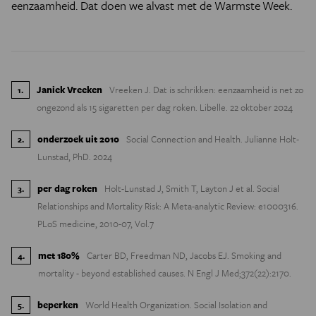
eenzaamheid. Dat doen we alvast met de Warmste Week.
Janiek Vreeken
Vreeken J. Dat is schrikken: eenzaamheid is net zo
1
.
ongezond als 15 sigaretten per dag roken. Libelle. 22 oktober 2024
onderzoek uit 2010
Social Connection and Health. Julianne Holt-
2
.
Lunstad, PhD. 2024
per dag roken
Holt-Lunstad J, Smith T, Layton J et al. Social
3
.
Relationships and Mortality Risk: A Meta-analytic Review: e1000316.
PLoS medicine, 2010-07, Vol.7
met 180%
Carter BD, Freedman ND, Jacobs EJ. Smoking and
4
.
mortality - beyond established causes. N Engl J Med;372(22):2170.
beperken
World Health Organization. Social Isolation and
5
.