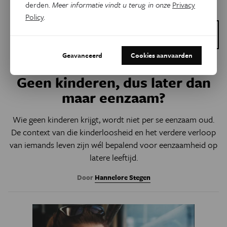
derden.
Meer informatie vindt u terug in onze
Privacy
Policy
.
Dit is een artikel van:
Vlaamse PhD Cup
Geavanceerd
Cookies aanvaarden
Psyche & Brein
Geen kinderen, dus later dan
maar eenzaam?
Wie geen kinderen krijgt, wordt niet per se eenzaam oud.
De context van die kinderloosheid en het verdere verloop
van iemands leven zijn wél bepalend voor eenzaamheid op
latere leeftijd.
Door
Hannelore Stegen