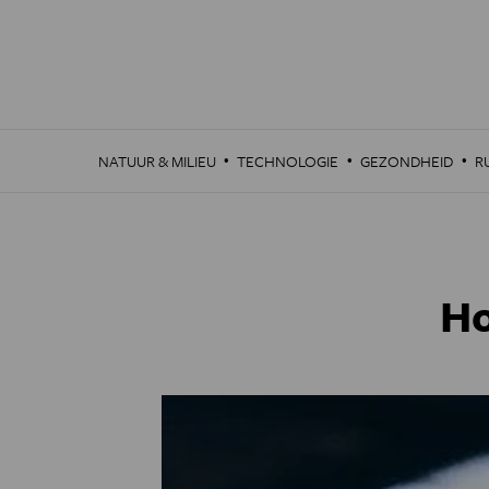
Overslaan
en
naar
de
inhoud
gaan
·
·
·
NATUUR & MILIEU
TECHNOLOGIE
GEZONDHEID
R
Ho