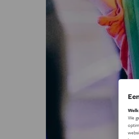
Een
Welk
We ge
optim
websi