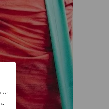
or een
 te