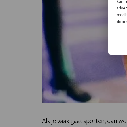
kunne
adver
media
door
Als je vaak gaat sporten, dan wor