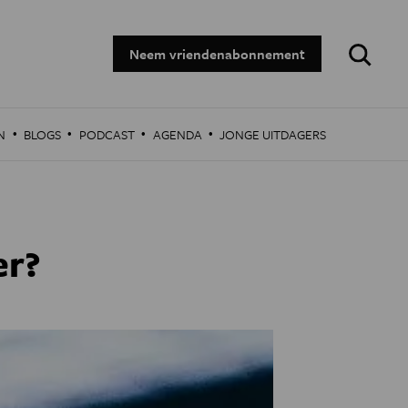
Zoeken:
Neem vriendenabonnement
·
·
·
·
N
BLOGS
PODCAST
AGENDA
JONGE UITDAGERS
er?