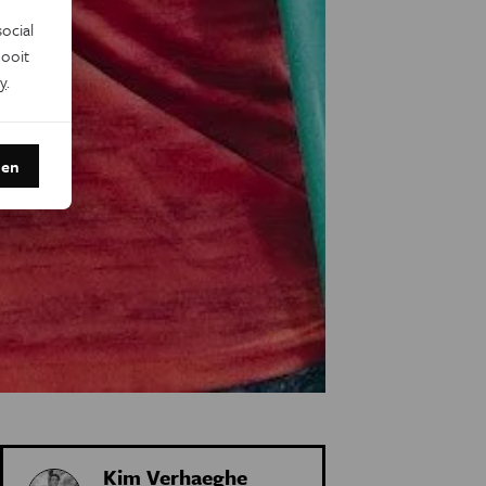
ocial
ooit
y
.
den
Kim Verhaeghe