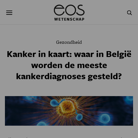
Overslaan
Zoeken
en
naar
de
inhoud
gaan
NATUUR & MILIEU
TECHNOLOGIE
Gezondheid
GEZONDHEID
RUIMTE
Kanker in kaart: waar in België
worden de meeste
NATUURWETENSCHAPPEN
GESCHIEDENIS
kankerdiagnoses gesteld?
PSYCHE & BREIN
BLOGS
PODCAST
AGENDA
JONGE UITDAGERS