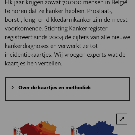
Elk jaar krijgen zowat 70.000 mensen in België
te horen dat ze kanker hebben. Prostaat-,
borst-, long- en dikkedarmkanker zijn de meest
voorkomende. Stichting Kankerregister
registreert sinds 2004 de cijfers van alle nieuwe
kankerdiagnoses en verwerkt ze tot
incidentiekaartjes. Wij vroegen experts wat de
kaartjes hen vertellen.
Over de kaartjes en methodiek
De incidentiekaartjes in dit artikel zijn de meest recente.
Ze hebben betrekking op de periode van 2016 tot 2020.
De kleurschakeringen geven het risico op een diagnose
van een kankertype per regio weer. Per kankersoort
overlopen we de belangrijkste risicofactoren die de