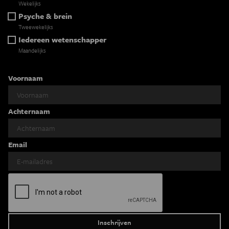
Wekelijks
Psyche & brein
Tweewekelijks
Iedereen wetenschapper
Maandelijks
Voornaam
Achternaam
Email