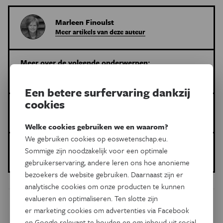
Marleen Finoulst
Meer artikels van deze auteur
Meer over de volgende onderwerpen:
Gezondheid
kleding
Warmte en koeling
Een betere surfervaring dankzij
cookies
Dit is een artikel van:
Gezondheid en Wetenschap
Welke cookies gebruiken we en waarom?
We gebruiken cookies op eoswetenschap.eu.
Gepubliceerd op:
Sommige zijn noodzakelijk voor een optimale
24 juli 2025
gebruikerservaring, andere leren ons hoe anonieme
bezoekers de website gebruiken. Daarnaast zijn er
analytische cookies om onze producten te kunnen
evalueren en optimaliseren. Ten slotte zijn
Dit artikel delen op:
er marketing cookies om advertenties via Facebook
en Google relevant te houden en om inhoud uit social