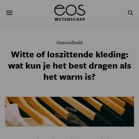
Overslaan
Zoeken
en
naar
de
inhoud
gaan
NATUUR & MILIEU
TECHNOLOGIE
Gezondheid
GEZONDHEID
RUIMTE
Witte of loszittende kleding:
wat kun je het best dragen als
NATUURWETENSCHAPPEN
GESCHIEDENIS
het warm is?
PSYCHE & BREIN
BLOGS
PODCAST
AGENDA
JONGE UITDAGERS