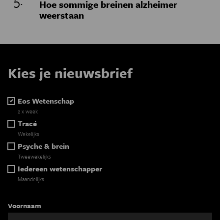
Hoe sommige breinen alzheimer
weerstaan
Kies je nieuwsbrief
Eos Wetenschap
2 x week
Tracé
Wekelijks
Psyche & brein
Tweewekelijks
Iedereen wetenschapper
Maandelijks
Voornaam