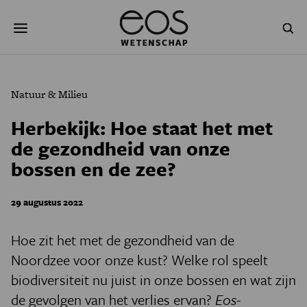
Overslaan
Zoeken
en
naar
de
inhoud
gaan
NATUUR & MILIEU
TECHNOLOGIE
Natuur & Milieu
GEZONDHEID
RUIMTE
Herbekijk: Hoe staat het met
de gezondheid van onze
NATUURWETENSCHAPPEN
GESCHIEDENIS
bossen en de zee?
PSYCHE & BREIN
BLOGS
29 augustus 2022
PODCAST
AGENDA
Hoe zit het met de gezondheid van de
JONGE UITDAGERS
Noordzee voor onze kust? Welke rol speelt
biodiversiteit nu juist in onze bossen en wat zijn
de gevolgen van het verlies ervan?
Eos
-