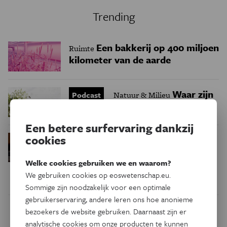
Trending
Een bakkerij op 400 miljoen
Ruimte
kilometer van de aarde
Waar zijn
Podcast
Natuur & Milieu
insecten in de winter?
Een betere surfervaring dankzij
Waarom we tinnitus
cookies
Psyche & Brein
in de hersenen moeten zoeken
Welke cookies gebruiken we en waarom?
We gebruiken cookies op eoswetenschap.eu.
Sommige zijn noodzakelijk voor een optimale
gebruikerservaring, andere leren ons hoe anonieme
bezoekers de website gebruiken. Daarnaast zijn er
Dit artikel delen op:
analytische cookies om onze producten te kunnen