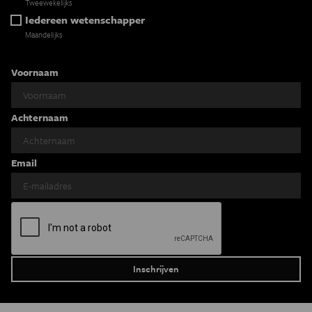
Tweewekelijks
Iedereen wetenschapper
Maandelijks
Voornaam
Achternaam
Email