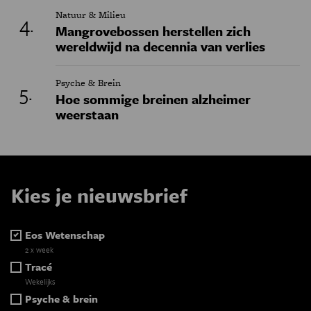
Natuur & Milieu
Mangrovebossen herstellen zich
wereldwijd na decennia van verlies
Psyche & Brein
Hoe sommige breinen alzheimer
weerstaan
Kies je nieuwsbrief
Eos Wetenschap
2 x week
Tracé
Wekelijks
Psyche & brein