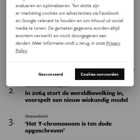
Facebook
Twitter
Linkedin
evalueren en optimaliseren. Ten slotte zijn
er marketing cookies om advertenties via Facebook
en Google relevant te houden en om inhoud uit social
media te tonen. De gemeten gegevens worden altijd
Keuze van de redactie
anoniem verwerkt en nooit doorgegeven aan
derden.
Meer informatie vindt u terug in onze
Privacy
Policy
.
Geschiedenis
Belgische fossielen werpen nieuw licht
op het uitsterven van de neanderthalers
Geavanceerd
Cookies aanvaarden
Natuurwetenschappen
In 2064 stort de wereldbevolking in,
voorspelt een nieuw wiskundig model
Gezondheid
‘Het Y-chromosoom is ten dode
opgeschreven’