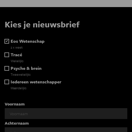
Kies je nieuwsbrief
Eos Wetenschap
2 x week
Tracé
Wekelijks
Psyche & brein
Tweewekelijks
Iedereen wetenschapper
Maandelijks
Voornaam
Achternaam