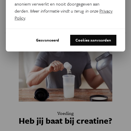
anoniem verwerkt en nooit doorgegeven aan
Dat hou je anno 2026 niet tegen met drie opgeschoten
derden.
Meer informatie vindt u terug in onze
Privacy
zonen onder je dak.
Policy
.
Door
Liesbeth Gijsel
Geavanceerd
Cookies aanvaarden
Voeding
Heb jij baat bij creatine?