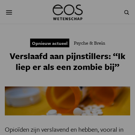
Overslaan
Zoeken
en
naar
de
inhoud
gaan
NATUUR & MILIEU
TECHNOLOGIE
Psyche & Brein
Opnieuw actueel
GEZONDHEID
RUIMTE
Verslaafd aan pijnstillers: “Ik
NATUURWETENSCHAPPEN
GESCHIEDENIS
liep er als een zombie bij”
PSYCHE & BREIN
BLOGS
PODCAST
AGENDA
JONGE UITDAGERS
Opioïden zijn verslavend en hebben, vooral in