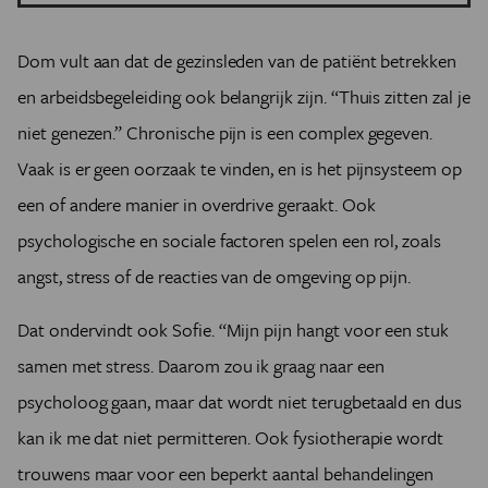
Opioïden mogen dan de grote boeman zijn, toch blijven
ze hun nut hebben voor sommige patiënten. Voor acute
ernstige pijn, maar soms ook voor chronische pijn.
Dom vult aan dat de gezinsleden van de patiënt betrekken
Experts zijn het erover eens dat niemand gedwongen
en arbeids­begeleiding ook belangrijk zijn. “Thuis zitten zal je
moet worden om te stoppen.
niet genezen.” Chronische pijn is een complex gegeven.
Pijnpatiënt Joëlle (41) ging na meerdere alternatieven te
hebben uitgeprobeerd vier jaar geleden over op
Vaak is er geen oorzaak te vinden, en is het pijnsysteem op
oxycodon. “Ik ben al achttien jaar ziek”, vertelt ze. “Het
een of andere manier in overdrive geraakt. Ook
begon met extreme vermoeidheid en spier- en
gewrichtspijn. Vervolgens heb ik problemen gehad met
psychologische en sociale factoren spelen een rol, zoals
mijn schildklier. Daarbovenop heb ik een brandende en
angst, stress of de reacties van de omgeving op pijn.
stekende pijn ontwikkeld, die ik continu in meerdere of
mindere mate voel, vooral in mijn bovenbenen en
Dat ondervindt ook Sofie. “Mijn pijn hangt voor een stuk
armen. Tijdens hevige pijn­aanvallen, die acht uur kunnen
samen met stress. Daarom zou ik graag naar een
aanhouden, voelt het alsof er iemand een doos met
kapotte champagneglazen keihard tegen mijn benen
psycholoog gaan, maar dat wordt niet terugbetaald en dus
slaat. Ik slik tussen de 40 en 120 milligram snelwerkende
kan ik me dat niet permitteren. Ook fysiotherapie wordt
oxycodon per dag. Bij extreme pijn kan dat oplopen tot
160 mg, maar op zeldzame goede dagen gebruik ik
trouwens maar voor een beperkt aantal behandelingen