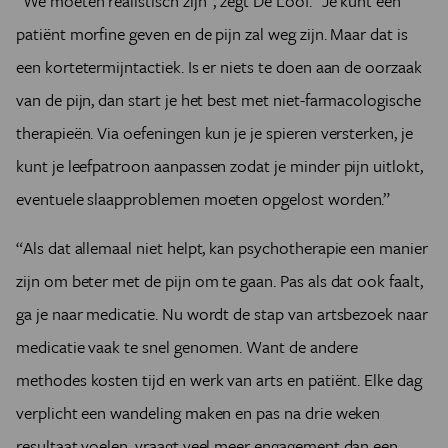
“We moeten realistisch zijn”, zegt De Loof. “Je kunt een
patiënt morfine geven en de pijn zal weg zijn. Maar dat is
een kortetermijntactiek. Is er niets te doen aan de oorzaak
van de pijn, dan start je het best met niet-farmacologische
therapieën. Via oefeningen kun je je spieren versterken, je
kunt je leefpatroon aanpassen zodat je minder pijn uitlokt,
eventuele slaapproblemen moeten opgelost worden.”
“Als dat allemaal niet helpt, kan psychotherapie een manier
zijn om beter met de pijn om te gaan. Pas als dat ook faalt,
ga je naar medicatie. Nu wordt de stap van artsbezoek naar
medicatie vaak te snel genomen. Want de andere
methodes kosten tijd en werk van arts en patiënt. Elke dag
verplicht een wandeling maken en pas na drie weken
resultaat voelen, vraagt veel meer engagement dan een