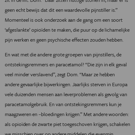
zijn vrij onschadelijk voor je lijf.”
geen echt bewijs dat dit een waardevolle pijnstiller is.”
Dat kan bijvoorbeeld niet gezegd worden van
Momenteel is ook onderzoek aan de gang om een soort
paracetamol (dat bij verkeerde doseringen
leverproblemen oplevert) en van onstekingsremmers
‘afgeslankte’ opioïden te m­aken, die puur op de lichamelijke
(die slecht zijn voor de maag).
pijn werken en geen psychische effecten zouden hebben.
Het is niet omdat je pijnpatiënt bent dat je per definitie
psychische problemen hebt en zwaar verslaafd raakt
En wat met die andere grote groepen van pijnstillers, de
aan je pijnstillers, bevestigt Dom. Het risico is voor
iedereen anders.
ontstekingsremmers en paracetamol? “Die zijn in elk geval
Joëlle heeft overigens nog andere strategieën om de
veel minder verslavend”, zegt Dom. “Maar ze hebben
pijn te verlichten. “Als ik pijn heb, heb ik de neiging te
andere gevaarlijke bijwerkingen. Jaarlijks sterven in Europa
bewegen en rond te lopen. Als ik genoeg afleiding heb
en leuke dingen doe, dan kan ik het beter volhouden. Al
vele duizenden mensen aan leverproblemen als gevolg van
heeft dat ook een keerzijde. Als ik bijvoorbeeld eens ga
paracetamolgebruik. En van ontstekingsremmers kun je
dansen, dan moet ik dat de dagen daarna bekopen. De
pijn gaat dan door het plafond. Ik heb fysiotherapie en
maagzweren en –bloedingen krijgen.” Met andere woorden:
psychotherapie gehad. Daar heb ik onder meer geleerd
als opioïden de zwarte piet toegeschoven krijgen, schakelen
om me niet te verzetten tegen de pijn, en hem op te
we misschien over op andere middelen die evenmin