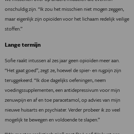
nemen met mijn hele lichaam. Zie jezelf als een spons,
zei de therapeut. Daardoor zwakt de pijn wat af en kan
onschuldig zijn. “Ik zou het misschien niet mogen zeggen,
ik die wat beter verdragen.”
maar eigenlijk zijn opioïden voor het lichaam redelijk veilige
stoffen.”
Lange termijn
Sofie raakt intussen al zes jaar geen opioïden meer aan.
“Het gaat goed”, zegt ze, hoewel de spier- en rugpijn zijn
teruggekeerd. “Ik doe dagelijks oefeningen, neem
voedingssupplementen, een antidepressivum voor mijn
zenuwpijn en af en toe paracetamol, op advies van mijn
nieuwe huisarts en psychiater. Verder probeer ik zo veel
mogelijk te bewegen en voldoende te slapen.”