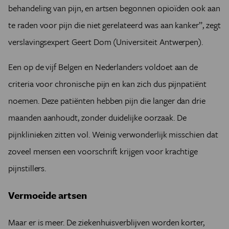
behandeling van pijn, en artsen begonnen opioïden ook aan
Opioïden bezetten opioïdreceptoren in het brein, het
ruggenmerg en de darmen. Er bestaan verschillende
te raden voor pijn die niet gerelateerd was aan kanker”, zegt
soorten van die receptoren, en de activering ervan
verslavingsexpert Geert Dom (Universiteit Antwerpen).
geeft verschillende effecten. Een remming van de
pijnsignalen naar het brein, maar ook ongewenste
Een op de vijf Belgen en Nederlanders voldoet aan de
effecten, zoals constipatie en sufheid. En soms ook
euforie, omdat opioïdengebruik ervoor zorgt dat er
criteria voor chronische pijn en kan zich dus pijnpatiënt
meer van de ‘geluksstof’ dopamine beschikbaar wordt
noemen. Deze patiënten hebben pijn die langer dan drie
in het brein.
maanden aanhoudt, zonder duidelijke oorzaak. De
De pijnstillende werking van opioïden is enkel
aangetoond voor kortdurend gebruik. “Bij een
pijnklinieken zitten vol. Weinig verwonderlijk misschien dat
hartaanval of botbreuk moet je niet twijfelen”, zegt
zoveel mensen een voorschrift krijgen voor krachtige
farmacoloog Hans De Loof. Maar bij langdurig gebruik
kunnen opioïden vreemd genoeg zelfs pijn opwekken –
pijnstillers.
een fenomeen dat hyperalgesie heet en niet goed
begrepen wordt.
Vermoeide artsen
Maar er is meer. De ziekenhuisverblijven worden korter,