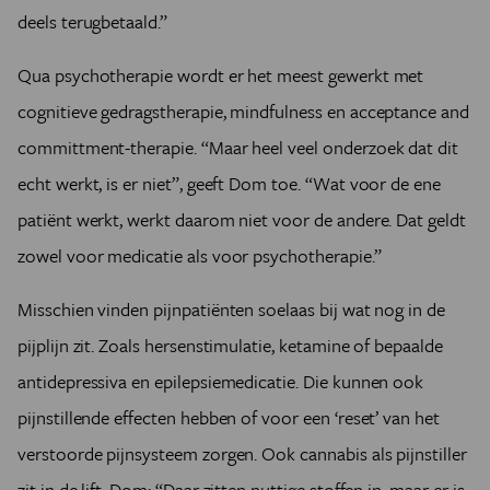
niets.”
deels terugbetaald.”
Voor sommige patiënten is het niet leefbaar zonder
pijnstillers, zegt verslavingsexpert Geert Dom
Qua psychotherapie wordt er het meest gewerkt met
(Universiteit Antwerpen). “Toch is het altijd goed als een
cognitieve gedragstherapie, mindfulness en acceptance and
arts nagaat waar de pijn vandaan komt. Kun je iets doen
aan de oorzaak, of niet? Of ligt die oorzaak misschien
committment-therapie. “Maar heel veel onderzoek dat dit
wel bij het opioïdengebruik op zich? Langdurig gebruik
echt werkt, is er niet”, geeft Dom toe. “Wat voor de ene
kan pijn uitlokken.”
patiënt werkt, werkt daarom niet voor de andere. Dat geldt
“Dankzij de opioïden wordt mijn leven draaglijker”, zegt
Joëlle. “Als pijn tijdelijk is, kun je even doorbijten. Maar
zowel voor medicatie als voor psychotherapie.”
als je nooit eens op adem kunt komen, wordt dat heel
zwaar. Ik neem alleen medicatie als ik pijn heb, en dan
Misschien vinden pijnpatiënten soelaas bij wat nog in de
start ik meestal met een half tabletje. Is het na een uur
pijplijn zit. Zoals hersenstimulatie, ketamine of bepaalde
niet afgezwakt, dan neem ik de tweede helft. Ik ben me
bewust van de risico’s en ga er weloverwogen mee om.
antidepressiva en epilepsie­medicatie. Die kunnen ook
Ik ben heel beducht voor verslaving. Daarom heb ik het
pijnstillende effecten hebben of voor een ‘reset’ van het
gebruik van opioïden jarenlang uitgesteld en neem ik de
verstoorde pijnsysteem zorgen. Ook cannabis als pijnstiller
medicatie nooit preventief. En er zijn ook positieve
aspecten aan opioïden, naast hun pijnstillende effect. Ze
zit in de lift. Dom: “Daar zitten nuttige stoffen in, maar er is