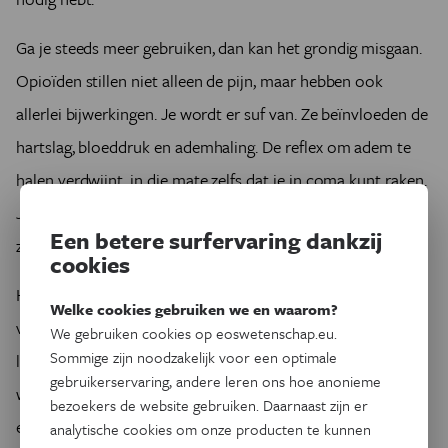
Ga je steeds meer gebruiken, dan kan het grondig misgaan.
Opioïden stillen niet alleen de pijn, maar hebben ook
allerlei bijwerkingen. Je wordt er suf van. Ze beïnvloeden de
hartslag, bloeddruk en ademhaling. De reflex om adem te
halen verdwijnt, in die mate zelfs dat je in coma kunt raken.
Je riskeert te sterven door een hartstilstand en
Een betere surfervaring dankzij
zuurstoftekort.
cookies
Het gevaar op een overdosis is reëel, want de tolerantie
Welke cookies gebruiken we en waarom?
voor de effecten van opioïden loopt niet gelijk op. Je
We gebruiken cookies op eoswetenschap.eu.
Sommige zijn noodzakelijk voor een optimale
lichaam raakt sneller gewend aan het pijnstillend effect –
gebruikerservaring, andere leren ons hoe anonieme
waardoor je hogere dosissen gaat nemen – dan aan het
bezoekers de website gebruiken. Daarnaast zijn er
effect op de ademhaling.
analytische cookies om onze producten te kunnen