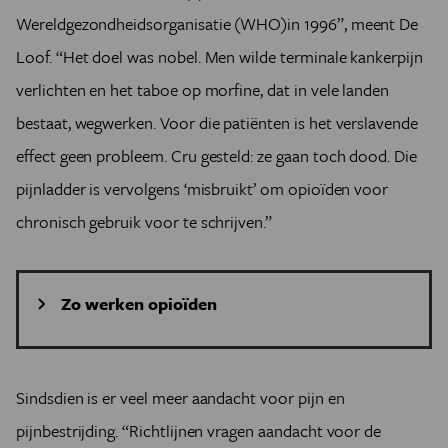
Wereldgezondheidsorganisatie (WHO)in 1996”, meent De
Loof. “Het doel was nobel. Men wilde terminale kankerpijn
verlichten en het taboe op morfine, dat in vele landen
bestaat, wegwerken. Voor die patiënten is het verslavende
effect geen probleem. Cru gesteld: ze gaan toch dood. Die
pijnladder is vervolgens ‘misbruikt’ om opioïden voor
chronisch gebruik voor te schrijven.”
Zo werken opioïden
Opioïde pijnstillers worden bereid uit opium of zijn
synthetische equivalenten daarvan. De bekendste zijn
codeïne, morfine, oxycodon, tramadol en fentanyl. Ze
Sindsdien is er veel meer aandacht voor pijn en
bestaan in pilvorm, maar ook als pleisters, neusspray en
pijnbestrijding. “Richtlijnen vragen aandacht voor de
als vloeistof om in te spuiten.