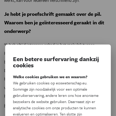
werkt, kan voor iedereen verschillend zijn.’
Je hebt je proefschrift gemaakt over de pil.
Waarom ben je geïnteresseerd geraakt in dit
onderwerp?
‘Ik heb altijd interesse gehad in het raakvlak tussen
hersenen en gedrag, in de samenwerking tussen psyche en
Een betere surfervaring dankzij
biologie. Hormonen zijn daar een goed voorbeeld van.
cookies
Daarnaast schuilt er ook wel een activist in mij. Als ik zie
Welke cookies gebruiken we en waarom?
hoe weinig vrouwen meegenomen worden in
We gebruiken cookies op eoswetenschap.eu.
wetenschappelijk onderzoek, en hoeveel gevolgen dat kan
Sommige zijn noodzakelijk voor een optimale
gebruikerservaring, andere leren ons hoe anonieme
hebben, stimuleert me dat om net dit onderwerp zelf te
bezoekers de website gebruiken. Daarnaast zijn er
gaan onderzoeken.’
analytische cookies om onze producten te kunnen
evalueren en optimaliseren. Ten slotte zijn