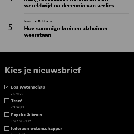
wereldwijd na decennia van verlies
Psyche & Brein
Hoe sommige breinen alzheimer
weerstaan
Kies je nieuwsbrief
Eos Wetenschap
2 x week
Tracé
Wekelijks
Psyche & brein
Tweewekelijks
Iedereen wetenschapper