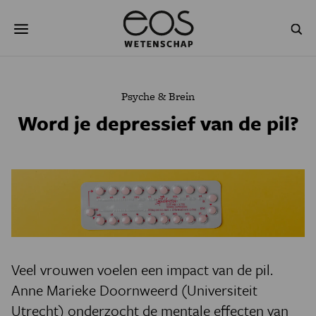
Overslaan
Zoeken
en
naar
de
inhoud
gaan
NATUUR & MILIEU
TECHNOLOGIE
Psyche & Brein
GEZONDHEID
RUIMTE
Word je depressief van de pil?
NATUURWETENSCHAPPEN
GESCHIEDENIS
PSYCHE & BREIN
BLOGS
PODCAST
AGENDA
JONGE UITDAGERS
Veel vrouwen voelen een impact van de pil.
Anne Marieke Doornweerd (Universiteit
Utrecht) onderzocht de mentale effecten van