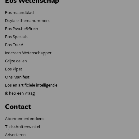
Eos Wetenschap
Eos maandblad
Digitale themanummers
Eos Psyche&Brein
Eos Specials
Eos Tracé
Iedereen Wetenschapper
Grijze cellen
Eos Pipet
Ons Manifest
Eos en artificiële intelligentie
Ik heb een vraag
Contact
Abonnementendienst
Tijdschriftenwinkel
Adverteren