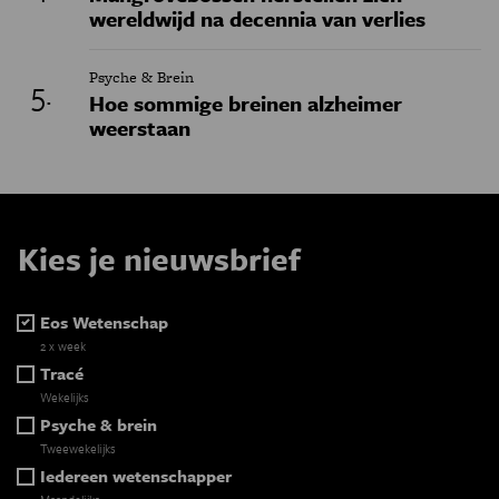
wereldwijd na decennia van verlies
Psyche & Brein
Hoe sommige breinen alzheimer
weerstaan
Kies je nieuwsbrief
Eos Wetenschap
2 x week
Tracé
Wekelijks
Psyche & brein
Tweewekelijks
Iedereen wetenschapper