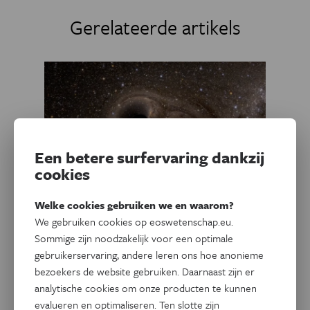
Gerelateerde artikels
Een betere surfervaring dankzij
cookies
Welke cookies gebruiken we en waarom?
We gebruiken cookies op eoswetenschap.eu.
Ruimte
Sommige zijn noodzakelijk voor een optimale
Ongekend duidelijk beeld van
gebruikerservaring, andere leren ons hoe anonieme
twee samensmeltende zwarte
bezoekers de website gebruiken. Daarnaast zijn er
gaten bevestigt Stephen
analytische cookies om onze producten te kunnen
evalueren en optimaliseren. Ten slotte zijn