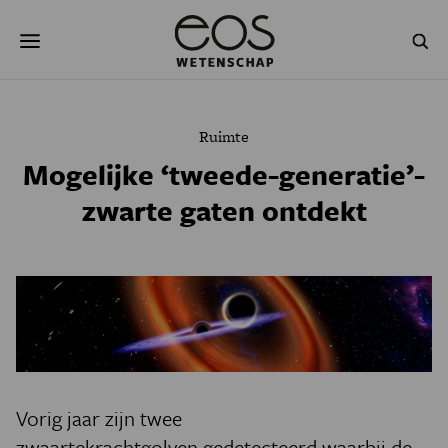
Overslaan
Zoeken
en
naar
de
inhoud
gaan
NATUUR & MILIEU
TECHNOLOGIE
Ruimte
GEZONDHEID
RUIMTE
Mogelijke ‘tweede-generatie’-
zwarte gaten ontdekt
NATUURWETENSCHAPPEN
GESCHIEDENIS
PSYCHE & BREIN
BLOGS
PODCAST
AGENDA
JONGE UITDAGERS
Vorig jaar zijn twee
zwaartekrachtgolven gedetecteerd waarbij de