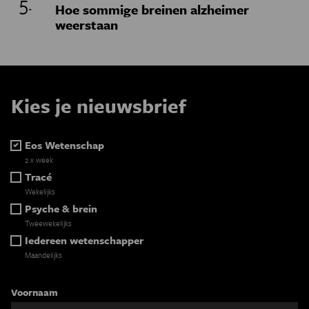
Hoe sommige breinen alzheimer
weerstaan
Kies je nieuwsbrief
Eos Wetenschap
2 x week
Tracé
Wekelijks
Psyche & brein
Tweewekelijks
Iedereen wetenschapper
Maandelijks
Voornaam