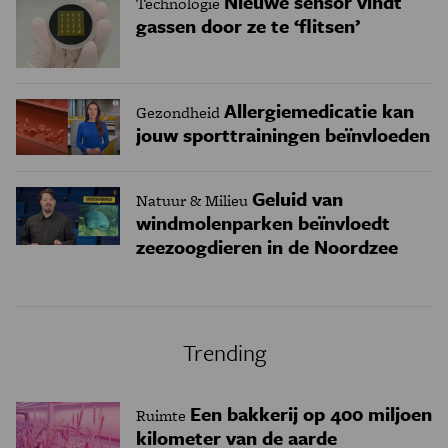
Nieuwe sensor vindt
Technologie
gassen door ze te ‘flitsen’
Allergiemedicatie kan
Gezondheid
jouw sporttrainingen beïnvloeden
Geluid van
Natuur & Milieu
windmolenparken beïnvloedt
zeezoogdieren in de Noordzee
Trending
Een bakkerij op 400 miljoen
Ruimte
kilometer van de aarde