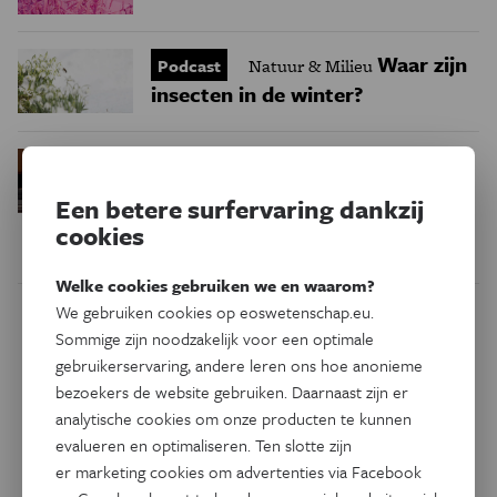
Waar zijn
Podcast
Natuur & Milieu
insecten in de winter?
Waarom we tinnitus
Psyche & Brein
in de hersenen moeten zoeken
Een betere surfervaring dankzij
cookies
Welke cookies gebruiken we en waarom?
We gebruiken cookies op eoswetenschap.eu.
Dit artikel delen op:
Sommige zijn noodzakelijk voor een optimale
gebruikerservaring, andere leren ons hoe anonieme
Facebook
Twitter
Linkedin
bezoekers de website gebruiken. Daarnaast zijn er
analytische cookies om onze producten te kunnen
evalueren en optimaliseren. Ten slotte zijn
Keuze van de redactie
er marketing cookies om advertenties via Facebook