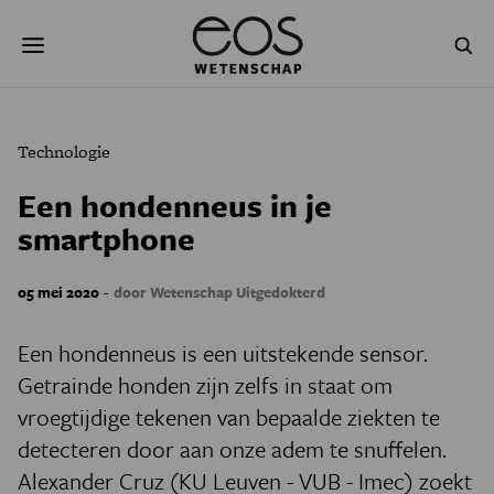
Overslaan
Zoeken
en
naar
de
inhoud
gaan
NATUUR & MILIEU
TECHNOLOGIE
Technologie
GEZONDHEID
RUIMTE
Een hondenneus in je
smartphone
NATUURWETENSCHAPPEN
GESCHIEDENIS
PSYCHE & BREIN
BLOGS
-
05 mei 2020
door Wetenschap Uitgedokterd
PODCAST
AGENDA
Een hondenneus is een uitstekende sensor.
Getrainde honden zijn zelfs in staat om
JONGE UITDAGERS
vroegtijdige tekenen van bepaalde ziekten te
detecteren door aan onze adem te snuffelen.
Alexander Cruz (KU Leuven - VUB - Imec) zoekt