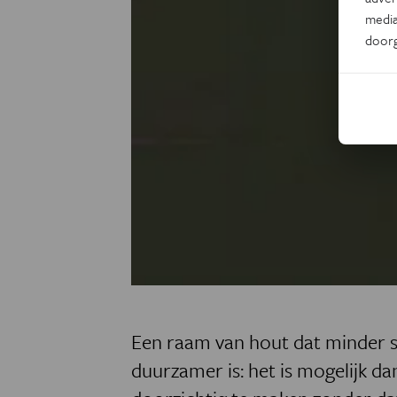
media
door
Een raam van hout dat minder sn
duurzamer is: het is mogelijk 