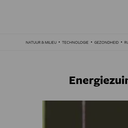
Overslaan
en
naar
de
inhoud
gaan
·
·
·
NATUUR & MILIEU
TECHNOLOGIE
GEZONDHEID
R
Energiezui