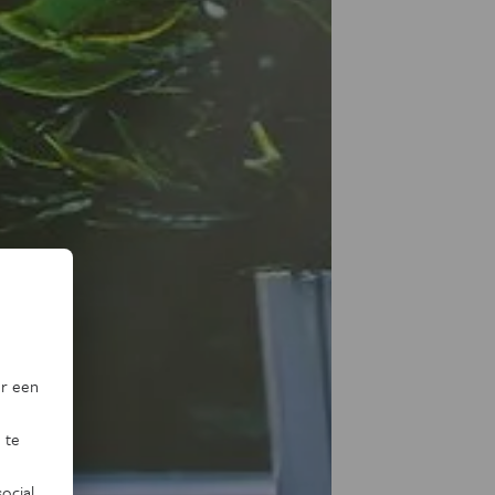
or een
 te
ocial