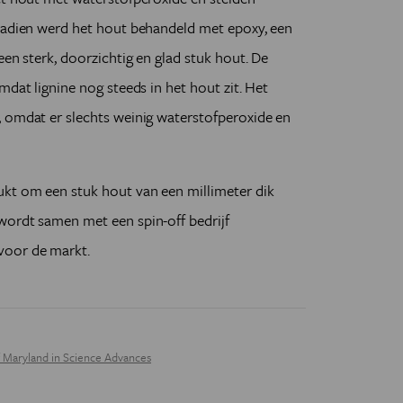
 Nadien werd het hout behandeld met epoxy, een
een sterk, doorzichtig en glad stuk hout. De
mdat lignine nog steeds in het hout zit. Het
, omdat er slechts weinig waterstofperoxide en
ukt om een stuk hout van een millimeter dik
wordt samen met een spin-off bedrijf
voor de markt.
f Maryland in Science Advances