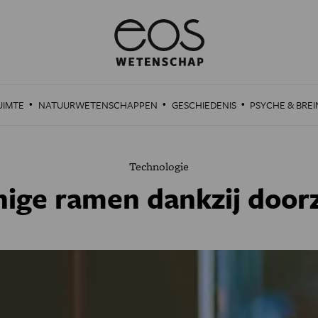
·
·
·
UIMTE
NATUURWETENSCHAPPEN
GESCHIEDENIS
PSYCHE & BREI
Technologie
nige ramen dankzij doorz