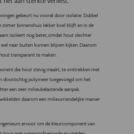
 het aan sterkte verliest.
ningen gebeurt nu vooral door isolatie. Dubbel
 zomer binnenshuis lekker koel blijft en in de
aam isoleert nog beter, omdat hout slechter
k wel naar buiten kunnen blijven kijken. Daarom
hout transparant te maken.
ponent die hout stevig maakt, te onttrekken met
een doorzichtig polymeer toegevoegd om het
chter een zeer milieubelastende aanpak.
ikkelden daarom een milieuvriendelijke manier
de ingenieurs ervoor om de kleurcomponent van
et hout met waterstofperoxide en stelden