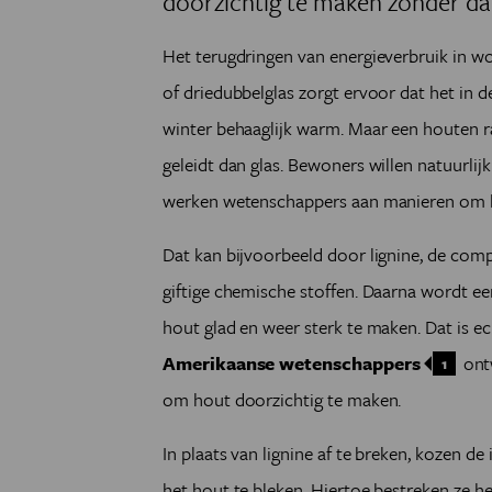
doorzichtig te maken zonder dat
Het terugdringen van energieverbruik in wo
of driedubbelglas zorgt ervoor dat het in de
winter behaaglijk warm. Maar een houten r
geleidt dan glas. Bewoners willen natuurlij
werken wetenschappers aan manieren om 
Dat kan bijvoorbeeld door lignine, de com
giftige chemische stoffen. Daarna wordt 
hout glad en weer sterk te maken. Dat is e
Amerikaanse wetenschappers
ontw
1
om hout doorzichtig te maken.
In plaats van lignine af te breken, kozen 
het hout te bleken. Hiertoe bestreken ze h