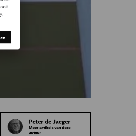
ooit
y
.
den
Peter de Jaeger
Meer artikels van deze
auteur