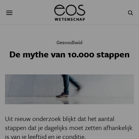
Overslaan
Zoeken
en
naar
de
inhoud
gaan
NATUUR & MILIEU
TECHNOLOGIE
Gezondheid
GEZONDHEID
RUIMTE
De mythe van 10.000 stappen
NATUURWETENSCHAPPEN
GESCHIEDENIS
PSYCHE & BREIN
BLOGS
PODCAST
AGENDA
JONGE UITDAGERS
Uit nieuw onderzoek blijkt dat het aantal
stappen dat je dagelijks moet zetten afhankelijk
is van je leeftijd en je conditie.