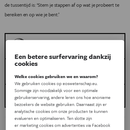
de tussentijd is: ‘Stem je stappen af op wat je probeert te
bereiken en op wie je bent.’
Lydia Denworth
Meer artikels van deze auteur
Een betere surfervaring dankzij
cookies
Meer over de volgende onderwerpen:
Gezondheid
wandelen
Sportwetenschap
Welke cookies gebruiken we en waarom?
We gebruiken cookies op eoswetenschap.eu.
Sommige zijn noodzakelijk voor een optimale
Gepubliceerd op:
gebruikerservaring, andere leren ons hoe anonieme
02 mei 2023
bezoekers de website gebruiken. Daarnaast zijn er
analytische cookies om onze producten te kunnen
evalueren en optimaliseren. Ten slotte zijn
er marketing cookies om advertenties via Facebook
Dit artikel delen op: