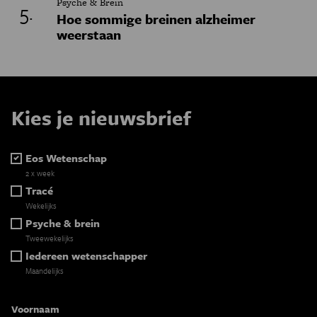
Psyche & Brein
Hoe sommige breinen alzheimer
weerstaan
Kies je nieuwsbrief
Eos Wetenschap
2 x week
Tracé
Wekelijks
Psyche & brein
Tweewekelijks
Iedereen wetenschapper
Maandelijks
Voornaam