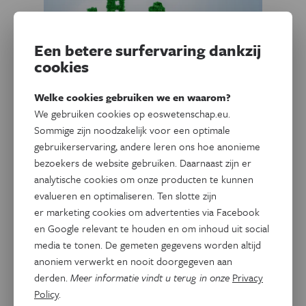
Een betere surfervaring dankzij
cookies
Welke cookies gebruiken we en waarom?
We gebruiken cookies op eoswetenschap.eu.
Sommige zijn noodzakelijk voor een optimale
Natuur & Milieu
Eos Blogs
gebruikerservaring, andere leren ons hoe anonieme
Onzekerheid over onze
bezoekers de website gebruiken. Daarnaast zijn er
Belgische bodem remt
analytische cookies om onze producten te kunnen
duurzame energieopslag
evalueren en optimaliseren. Ten slotte zijn
er marketing cookies om advertenties via Facebook
en Google relevant te houden en om inhoud uit social
Er is veel ruimte in de ondergrond voor opslag van
media te tonen. De gemeten gegevens worden altijd
thermische energie maar spijtig genoeg verhindert
anoniem verwerkt en nooit doorgegeven aan
onzekerheid nog te vaak de toepassing. Tijd om die
derden.
Meer informatie vindt u terug in onze
Privacy
boeman te ontmaskeren.
Policy
.