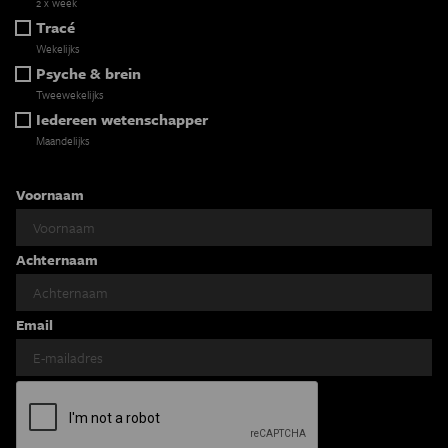
2 x week
Tracé
Wekelijks
Psyche & brein
Tweewekelijks
Iedereen wetenschapper
Maandelijks
Voornaam
Achternaam
Email