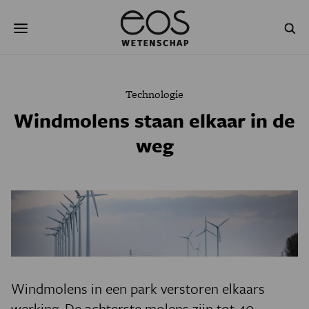
Overslaan
Zoeken
en
naar
de
inhoud
gaan
NATUUR & MILIEU
TECHNOLOGIE
Technologie
GEZONDHEID
RUIMTE
Windmolens staan elkaar in de
weg
NATUURWETENSCHAPPEN
GESCHIEDENIS
PSYCHE & BREIN
BLOGS
PODCAST
AGENDA
JONGE UITDAGERS
Windmolens in een park verstoren elkaars
werking. De achterste molens zijn tot 40