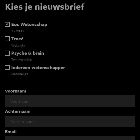
Kies je nieuwsbrief
Eos Wetenschap
2 x week
Tracé
Wekelijks
Psyche & brein
Tweewekelijks
Iedereen wetenschapper
Maandelijks
Voornaam
Achternaam
Email