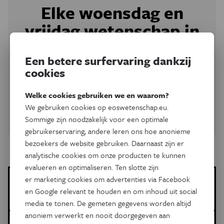
Elke woensdag en
vrijdag wetenschap in
je mailbox
Een betere surfervaring dankzij
cookies
Schrijf je in op onze nieuwsbrief en ontvang elke woensdag
en vrijdag een selectie van de wetenschap, natuur en
technologie van
Eos
.
Welke cookies gebruiken we en waarom?
We gebruiken cookies op eoswetenschap.eu.
Schrijf je in
Sommige zijn noodzakelijk voor een optimale
gebruikerservaring, andere leren ons hoe anonieme
bezoekers de website gebruiken. Daarnaast zijn er
analytische cookies om onze producten te kunnen
evalueren en optimaliseren. Ten slotte zijn
er marketing cookies om advertenties via Facebook
Els Verweire
en Google relevant te houden en om inhoud uit social
Meer artikels van deze auteur
media te tonen. De gemeten gegevens worden altijd
anoniem verwerkt en nooit doorgegeven aan
Meer over de volgende onderwerpen: