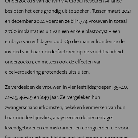
Onderzoekers van de IVIRMA Global Research Alliance
besloten het eens grondig uit te zoeken. Tussen maart 2021
en december 2024 voerden ze bij 1.774 vrouwen in totaal
2.760 implantaties uit van een enkele blastocyst – een
embryo van vijf dagen oud. Op die manier konden ze de
invloed van baarmoederfactoren op de vruchtbaarheid
onderzoeken, en meteen ook de effecten van
eicelveroudering grotendeels uitsluiten.
Ze verdeelden de vrouwen in vier leeftijdsgroepen: 35–40,
41–45, 46–49 en ≥49 jaar. Ze vergeleken hun
zwangerschapsuitkomsten, bekeken kenmerken van hun
baarmoederslijmvlies, anayseerden de percentages
levendgeborenen en miskramen, en corrigeerden die voor
factoren die verband hielden met het embryo, de moeder