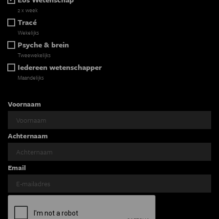
2 x week
Tracé
Wekelijks
Psyche & brein
Tweewekelijks
Iedereen wetenschapper
Maandelijks
Voornaam
Achternaam
Email