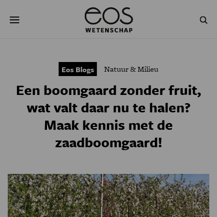
Overslaan
Zoeken
en
naar
de
inhoud
gaan
NATUUR & MILIEU
TECHNOLOGIE
Natuur & Milieu
Eos Blogs
GEZONDHEID
RUIMTE
Een boomgaard zonder fruit,
NATUURWETENSCHAPPEN
GESCHIEDENIS
wat valt daar nu te halen?
Maak kennis met de
PSYCHE & BREIN
BLOGS
zaadboomgaard!
PODCAST
AGENDA
JONGE UITDAGERS