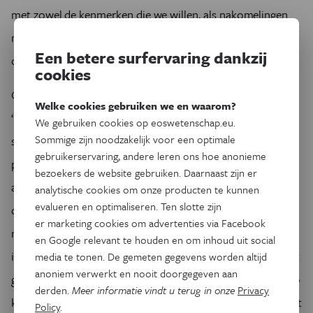
met zowel de kenmerken die we willen, als nakomelingen
met meer diversiteit zodat één ziekte niet meteen de
Een betere surfervaring dankzij
ondergang voor alle planten betekent.
cookies
Op het INBO werk ik vooral met planten uit de categorie
Welke cookies gebruiken we en waarom?
“gekende origine”. Dat betekent dat de planten uit onze
We gebruiken cookies op eoswetenschap.eu.
Sommige zijn noodzakelijk voor een optimale
streek (Vlaanderen) komen en daardoor autochtoon
gebruikerservaring, andere leren ons hoe anonieme
plantgoed zijn. Doordat de ouders van deze planten
bezoekers de website gebruiken. Daarnaast zijn er
afkomstig zijn uit onze regio zijn en dus aangepast zijn aan
analytische cookies om onze producten te kunnen
evalueren en optimaliseren. Ten slotte zijn
de lokale omstandigheden, wordt verwacht dat de
er marketing cookies om advertenties via Facebook
nakomelingen van deze planten dat ook zullen zijn. Het
en Google relevant te houden en om inhoud uit social
inzetten op streekeigen en aangepast plantmateriaal, wordt
media te tonen. De gemeten gegevens worden altijd
anoniem verwerkt en nooit doorgegeven aan
gepromoot en gesubsidieerd door de Vlaamse overheid. Zo
derden.
Meer informatie vindt u terug in onze
Privacy
kan je dit plant materiaal terugvinden onder het label “plant
Policy
.