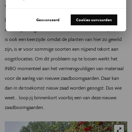
van hier” dat het Agentschap voor Natuur en Bos beheert.
Dat er zo zwaar wordt ingezet op autochtoon plantgoed, is
Geavanceerd
Cookies aanvaarden
natuurlijk een goede zaak voor onze biodiversiteit, maar er
is ook een keerzijde: omdat de planten van hier zo gewild
zijn, is er voor sommige soorten een nijpend tekort aan
oogstlocaties. Om dit probleem op te lossen werkt het
INBO momenteel aan het vermenigvuldigen van materiaal
voor de aanleg van nieuwe zaadboomgaarden. Daar kan
dan in de toekomst nieuw zaad worden geoogst. Dus wie
weet… loop jij binnenkort voorbij een van deze nieuwe
zaadboomgaarden.