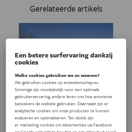
Gerelateerde artikels
Een betere surfervaring dankzij
cookies
Welke cookies gebruiken we en waarom?
We gebruiken cookies op eoswetenschap.eu.
Sommige zijn noodzakelijk voor een optimale
gebruikerservaring, andere leren ons hoe anonieme
Natuur & Milieu
Hoe biologisch afbreekbare
bezoekers de website gebruiken. Daarnaast zijn er
landbouwplastics het
analytische cookies om onze producten te kunnen
evalueren en optimaliseren. Ten slotte zijn
bodemleven veranderen
er marketing cookies om advertenties via Facebook
en Google relevant te houden en om inhoud uit social