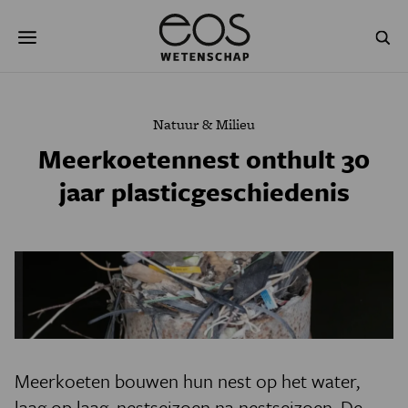
Overslaan
Zoeken
en
naar
de
inhoud
gaan
NATUUR & MILIEU
TECHNOLOGIE
Natuur & Milieu
GEZONDHEID
RUIMTE
Meerkoetennest onthult 30
jaar plasticgeschiedenis
NATUURWETENSCHAPPEN
GESCHIEDENIS
PSYCHE & BREIN
BLOGS
PODCAST
AGENDA
JONGE UITDAGERS
Meerkoeten bouwen hun nest op het water,
laag op laag, nestseizoen na nestseizoen. De