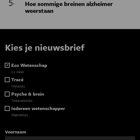
Hoe sommige breinen alzheimer
weerstaan
Kies je nieuwsbrief
Eos Wetenschap
2 x week
Tracé
Wekelijks
Psyche & brein
Tweewekelijks
Iedereen wetenschapper
Maandelijks
Voornaam