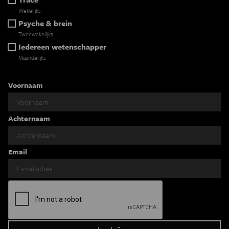
Wekelijks
Psyche & brein
Tweewekelijks
Iedereen wetenschapper
Maandelijks
Voornaam
Achternaam
Email