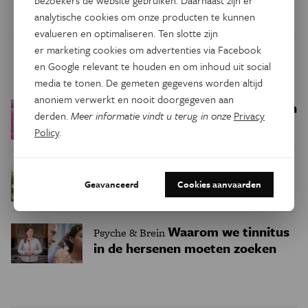
bezoekers de website gebruiken. Daarnaast zijn er
analytische cookies om onze producten te kunnen
evalueren en optimaliseren. Ten slotte zijn
er marketing cookies om advertenties via Facebook
Trending
en Google relevant te houden en om inhoud uit social
media te tonen. De gemeten gegevens worden altijd
anoniem verwerkt en nooit doorgegeven aan
Een bakkerij op 400 miljoen
Ruimte
derden.
Meer informatie vindt u terug in onze
Privacy
kilometer van de aarde
Policy
.
Waar zijn
Podcast
Natuur & Milieu
Geavanceerd
Cookies aanvaarden
insecten in de winter?
Waarom we tinnitus
Psyche & Brein
in de hersenen moeten zoeken