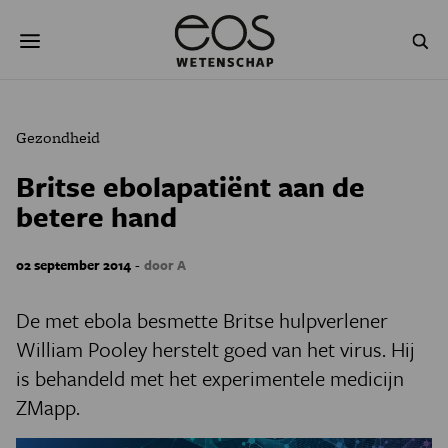
Overslaan
Zoeken
en
naar
de
inhoud
gaan
NATUUR & MILIEU
TECHNOLOGIE
Gezondheid
GEZONDHEID
RUIMTE
Britse ebolapatiënt aan de
betere hand
NATUURWETENSCHAPPEN
GESCHIEDENIS
PSYCHE & BREIN
BLOGS
-
02 september 2014
door A
PODCAST
AGENDA
De met ebola besmette Britse hulpverlener
William Pooley herstelt goed van het virus. Hij
JONGE UITDAGERS
is behandeld met het experimentele medicijn
ZMapp.