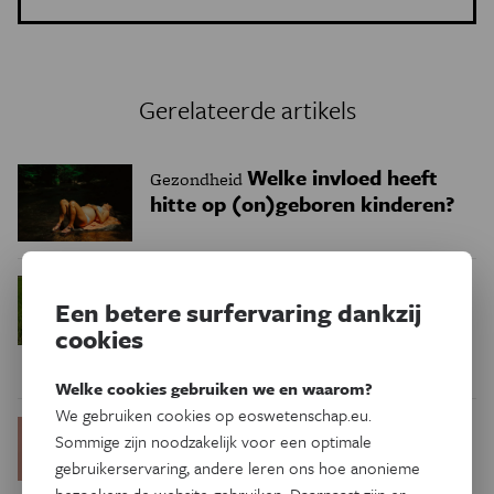
Gerelateerde artikels
Welke invloed heeft
Gezondheid
hitte op (on)geboren kinderen?
Nieuw
Gezondheid
Een betere surfervaring dankzij
aanknopingspunt voor
cookies
behandeling van overmatig
zweten
Welke cookies gebruiken we en waarom?
We gebruiken cookies op eoswetenschap.eu.
Menstruatiecyclus:
Gezondheid
Sommige zijn noodzakelijk voor een optimale
nuttige gezondheidsindicator,
gebruikerservaring, andere leren ons hoe anonieme
geen vitale functie