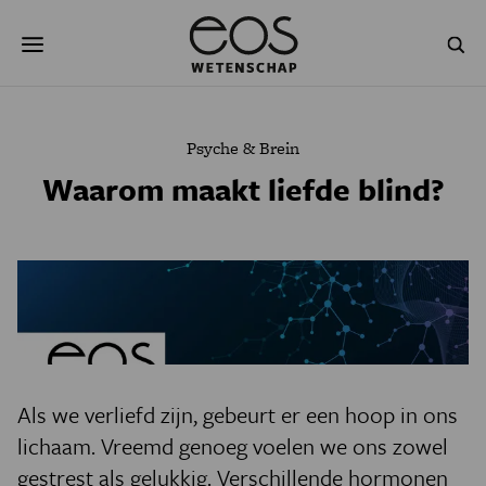
Overslaan
Zoeken
en
naar
de
inhoud
gaan
NATUUR & MILIEU
TECHNOLOGIE
Psyche & Brein
GEZONDHEID
RUIMTE
Waarom maakt liefde blind?
NATUURWETENSCHAPPEN
GESCHIEDENIS
PSYCHE & BREIN
BLOGS
PODCAST
AGENDA
JONGE UITDAGERS
Als we verliefd zijn, gebeurt er een hoop in ons
lichaam. Vreemd genoeg voelen we ons zowel
gestrest als gelukkig. Verschillende hormonen