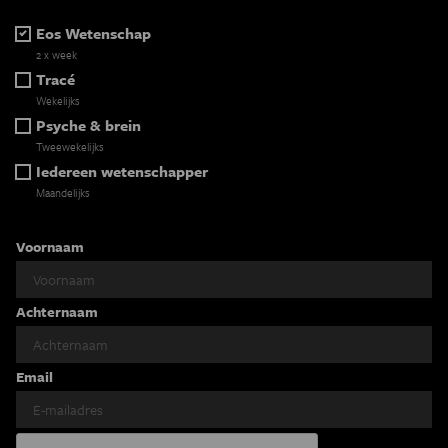
Eos Wetenschap
2 x week
Tracé
Wekelijks
Psyche & brein
Tweewekelijks
Iedereen wetenschapper
Maandelijks
Voornaam
Achternaam
Email