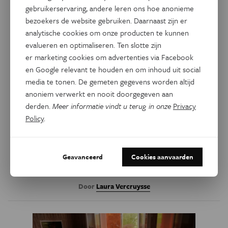
gebruikerservaring, andere leren ons hoe anonieme
bezoekers de website gebruiken. Daarnaast zijn er
analytische cookies om onze producten te kunnen
evalueren en optimaliseren. Ten slotte zijn
er marketing cookies om advertenties via Facebook
en Google relevant te houden en om inhoud uit social
media te tonen. De gemeten gegevens worden altijd
Psyche & Brein
anoniem verwerkt en nooit doorgegeven aan
Hersenactiviteit toont waar
derden.
Meer informatie vindt u terug in onze
Privacy
liefde zit in ons brein
Policy
.
Liefde zit in... verschillende hersengebieden? Finse
onderzoekers menen dat verschillende vormen van liefde
Geavanceerd
Cookies aanvaarden
verschillende delen van ons brein activeren.
Door
Laura Vercruysse