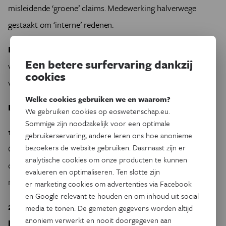
misleidende ‘groene’ claims. Medewerking halverwege
gestaakt om ‘interne’ redenen.
Beaming Baby (Beaming baby ‘ecoluier’)
. Engels. Niet-
Een betere surfervaring dankzij
verifieerbare groene claims en geen enkele reactie op
cookies
veelvuldige verzoeken van
Eos
.
Welke cookies gebruiken we en waarom?
De retailers/merkeigenaren
We gebruiken cookies op eoswetenschap.eu.
Sommige zijn noodzakelijk voor een optimale
1. Ahold (Albert Heijn en Etos luiers)
Nederland.
gebruikerservaring, andere leren ons hoe anonieme
bezoekers de website gebruiken. Daarnaast zijn er
Coöperatief tegenover Eos. Informatief
analytische cookies om onze producten te kunnen
duurzaamheidsverslag. Voortdurend onder de loep bij
evalueren en optimaliseren. Ten slotte zijn
ngo’s, hetgeen regelmatig tot aanvaringen leidt.
er marketing cookies om advertenties via Facebook
en Google relevant te houden en om inhoud uit social
2. A.S. Watson (Kruidvat en EuroShopper
media te tonen. De gemeten gegevens worden altijd
anoniem verwerkt en nooit doorgegeven aan
huismerken)
Nederland. Aanvankelijk afwijzend, later