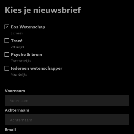
Kies je nieuwsbrief
Eos Wetenschap
2 x week
Tracé
Wekelijks
Psyche & brein
Tweewekelijks
Iedereen wetenschapper
Maandelijks
Voornaam
Achternaam
Email