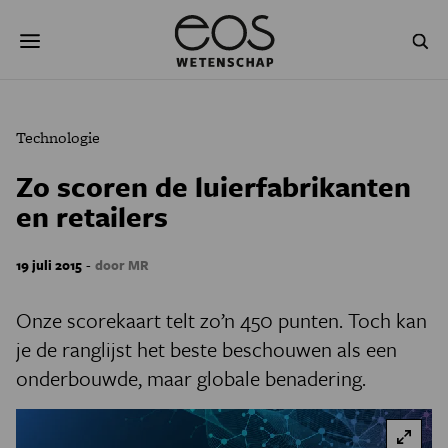
Overslaan
Zoeken
en
naar
de
inhoud
gaan
NATUUR & MILIEU
TECHNOLOGIE
Technologie
GEZONDHEID
RUIMTE
Zo scoren de luierfabrikanten
en retailers
NATUURWETENSCHAPPEN
GESCHIEDENIS
PSYCHE & BREIN
BLOGS
-
19 juli 2015
door MR
PODCAST
AGENDA
Onze scorekaart telt zo’n 450 punten. Toch kan
je de ranglijst het beste beschouwen als een
JONGE UITDAGERS
onderbouwde, maar globale benadering.