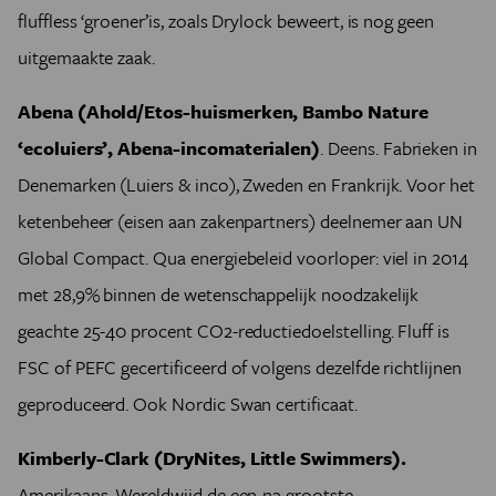
fluffless ‘groener’is, zoals Drylock beweert, is nog geen
uitgemaakte zaak.
Abena (Ahold/Etos-huismerken, Bambo Nature
‘ecoluiers’, Abena-incomaterialen)
. Deens. Fabrieken in
Denemarken (Luiers & inco), Zweden en Frankrijk. Voor het
ketenbeheer (eisen aan zakenpartners) deelnemer aan UN
Global Compact. Qua energiebeleid voorloper: viel in 2014
met 28,9% binnen de wetenschappelijk noodzakelijk
geachte 25-40 procent CO2-reductiedoelstelling. Fluff is
FSC of PEFC gecertificeerd of volgens dezelfde richtlijnen
geproduceerd. Ook Nordic Swan certificaat.
Kimberly-Clark (DryNites, Little Swimmers)
.
Amerikaans. Wereldwijd de een-na grootste