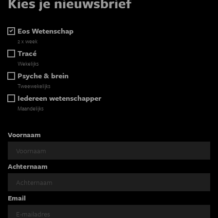
Kies je nieuwsbrief
Eos Wetenschap
2 x week
Tracé
Wekelijks
Psyche & brein
Tweewekelijks
Iedereen wetenschapper
Maandelijks
Voornaam
Achternaam
Email