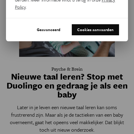
Policy
.
Geavanceerd
Cookies aanvaarden
Psyche & Brein
Nieuwe taal leren? Stop met
Duolingo en gedraag je als een
baby
Later in je leven een nieuwe taal leren kan soms
frustrerend zijn. Maar als je de tactieken van een baby
overneemt, gaat het opeens veel makkelijker. Dat blijkt
toch uit nieuw onderzoek.