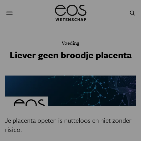
Overslaan
Zoeken
en
naar
de
inhoud
gaan
NATUUR & MILIEU
TECHNOLOGIE
Voeding
GEZONDHEID
RUIMTE
Liever geen broodje placenta
NATUURWETENSCHAPPEN
GESCHIEDENIS
PSYCHE & BREIN
BLOGS
PODCAST
AGENDA
JONGE UITDAGERS
Je placenta opeten is nutteloos en niet zonder
risico.