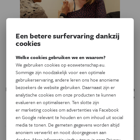
Een betere surfervaring dankzij
cookies
Gezondheid
Baby’s vaccineren kan via de
Welke cookies gebruiken we en waarom?
We gebruiken cookies op eoswetenschap.eu.
zwangere moeder
Sommige zijn noodzakelijk voor een optimale
gebruikerservaring, andere leren ons hoe anonieme
Het kinkhoestvaccin toedienen aan zwangere vrouwen
bezoekers de website gebruiken. Daarnaast zijn er
bezorgt hun baby antistoffen tegen de ziekte. Niet alleen in
analytische cookies om onze producten te kunnen
hun bloed, maar ook in het neusslijmvlies waar de bacterie
evalueren en optimaliseren. Ten slotte zijn
hun lichaam binnenkomt.
er marketing cookies om advertenties via Facebook
en Google relevant te houden en om inhoud uit social
Door
Els Verweire
media te tonen. De gemeten gegevens worden altijd
anoniem verwerkt en nooit doorgegeven aan
derden.
Meer informatie vindt u terug in onze
Privacy