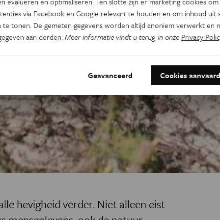
n evalueren en optimaliseren. Ten slotte zijn er marketing cookies om
tenties via Facebook en Google relevant te houden en om inhoud uit s
 te tonen. De gemeten gegevens worden altijd anoniem verwerkt en n
gegeven aan derden.
Meer informatie vindt u terug in onze
Privacy Polic
Geavanceerd
Cookies aanvaar
le hevigheid verder. Niet alleen eist
jks mensenlevens, ook de natuur