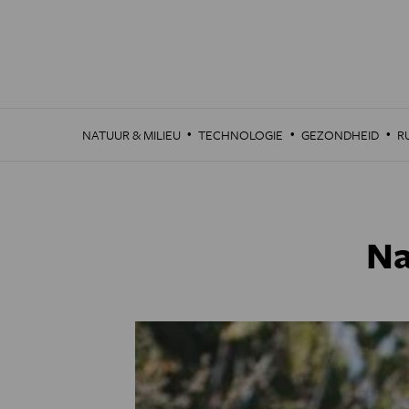
Overslaan
en
naar
de
inhoud
gaan
·
·
·
NATUUR & MILIEU
TECHNOLOGIE
GEZONDHEID
R
Na