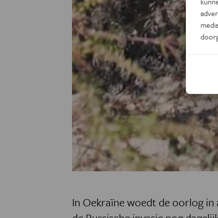
kunne
adver
media
door
In Oekraïne woedt de oorlog in al
de Russische invasie nog dageli