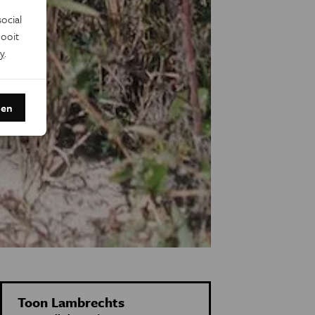
ocial
ooit
y
.
den
Toon Lambrechts