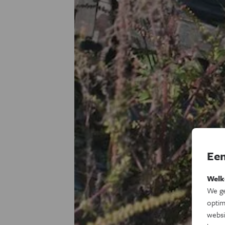
Een
Welk
We ge
optim
websi