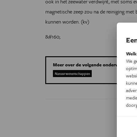
ook in het zeewater verdwijnt, met soms eve
magnetische zeep zou na de reiniging met 
kunnen worden. (kv)
&#160;
Een
Welk
We ge
Meer over de volgende onderwerpen:
optim
Natuurwetenschappen
websi
kunne
adver
media
door