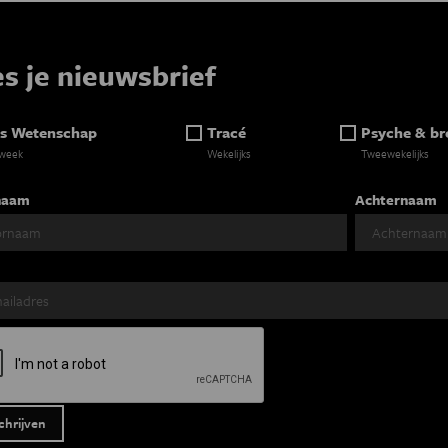
es je nieuwsbrief
s Wetenschap
Tracé
Psyche & br
 week
Wekelijks
Tweewekelijks
naam
Achternaam