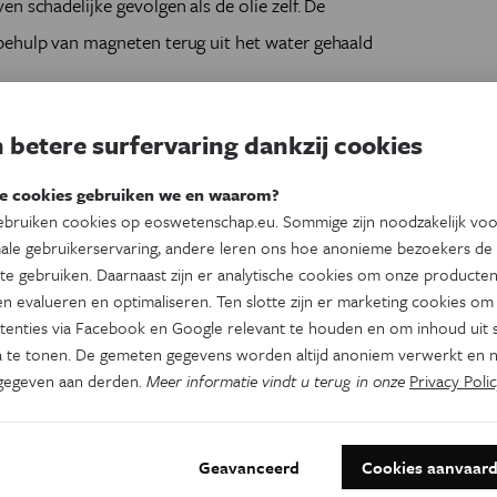
n schadelijke gevolgen als de olie zelf. De
behulp van magneten terug uit het water gehaald
 betere surfervaring dankzij cookies
e cookies gebruiken we en waarom?
bruiken cookies op eoswetenschap.eu. Sommige zijn noodzakelijk vo
ale gebruikerservaring, andere leren ons hoe anonieme bezoekers de
te gebruiken. Daarnaast zijn er analytische cookies om onze producten
n evalueren en optimaliseren. Ten slotte zijn er marketing cookies om
tenties via Facebook en Google relevant te houden en om inhoud uit s
 te tonen. De gemeten gegevens worden altijd anoniem verwerkt en n
gegeven aan derden.
Meer informatie vindt u terug in onze
Privacy Polic
Dit artikel delen op:
Facebook
Twitter
Linkedin
Geavanceerd
Cookies aanvaar