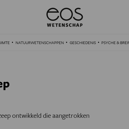
·
·
·
UIMTE
NATUURWETENSCHAPPEN
GESCHIEDENIS
PSYCHE & BREI
ep
zeep ontwikkeld die aangetrokken