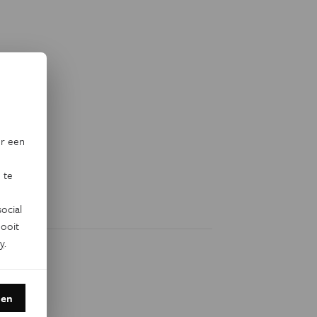
or een
 te
ocial
ooit
y
.
den