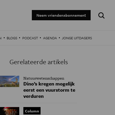
Zoeken:
Neem vriendenabonnement
·
·
·
·
N
BLOGS
PODCAST
AGENDA
JONGE UITDAGERS
Gerelateerde artikels
Natuurwetenschappen
Dino’s kregen mogelijk
eerst een vuurstorm te
verduren
Column