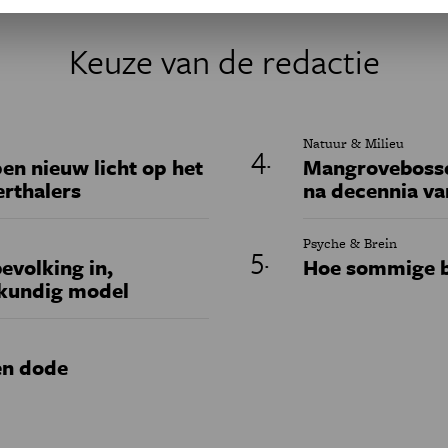
Keuze van de redactie
Natuur & Milieu
en nieuw licht op het
Mangrovebossen
erthalers
na decennia va
Psyche & Brein
evolking in,
Hoe sommige b
skundig model
en dode