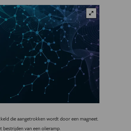
keld die aangetrokken wordt door een magneet.
t bestrijden van een olieramp.