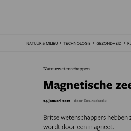
Overslaan
en
naar
de
inhoud
gaan
·
·
·
NATUUR & MILIEU
TECHNOLOGIE
GEZONDHEID
R
Natuurwetenschappen
Magnetische ze
-
24 januari 2012
door Eos-redactie
Britse wetenschappers hebben 
wordt door een magneet.