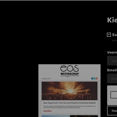
Ki
Eo
2 x
Voor
Email