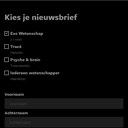
Kies je nieuwsbrief
Eos Wetenschap
2 x week
Tracé
Wekelijks
Psyche & brein
Tweewekelijks
Iedereen wetenschapper
Maandelijks
Voornaam
Achternaam