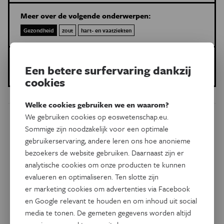
Meer over de volgende onderwerpen:
Gezondheid
zout
hart- en vaatziekten
Gepubliceerd op:
Een betere surfervaring dankzij
14 augustus 2018
cookies
Welke cookies gebruiken we en waarom?
We gebruiken cookies op eoswetenschap.eu.
Dit artikel delen op:
Sommige zijn noodzakelijk voor een optimale
gebruikerservaring, andere leren ons hoe anonieme
Facebook
Twitter
Linkedin
bezoekers de website gebruiken. Daarnaast zijn er
analytische cookies om onze producten te kunnen
evalueren en optimaliseren. Ten slotte zijn
Gerelateerde artikels
er marketing cookies om advertenties via Facebook
en Google relevant te houden en om inhoud uit social
media te tonen. De gemeten gegevens worden altijd