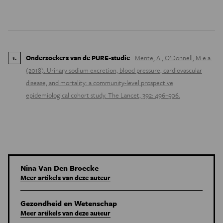
Onderzoekers van de PURE-studie
Mente, A., O’Donnell, M e.a.
1
.
(2018). Urinary sodium excretion, blood pressure, cardiovascular
disease, and mortality: a community-level prospective
epidemiological cohort study. The Lancet, 392: 496–506.
Nina Van Den Broecke
Meer artikels van deze auteur
Gezondheid en Wetenschap
Meer artikels van deze auteur