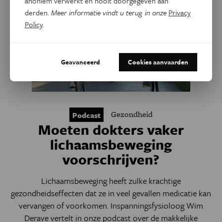
anoniem verwerkt en nooit doorgegeven aan
derden.
Meer informatie vindt u terug in onze
Privacy
Policy
.
Geavanceerd
Cookies aanvaarden
Gezondheid
Podcast
Moeten dokters vaker
lichaamsbeweging
voorschrijven?
Lichaamsbeweging heeft zulke krachtige
gezondheidseffecten dat ze in veel gevallen medicatie kan
vervangen of voorkomen. Inspanningsfysioloog Wim
Derave vertelt in onze podcast over de makkelijke