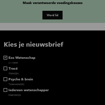
Maak verantwoorde voedingskeuzes
Word lid
Kies je nieuwsbrief
Eos Wetenschap
2 x week
Tracé
Wekelijks
Psyche & brein
Tweewekelijks
Iedereen wetenschapper
Maandelijks