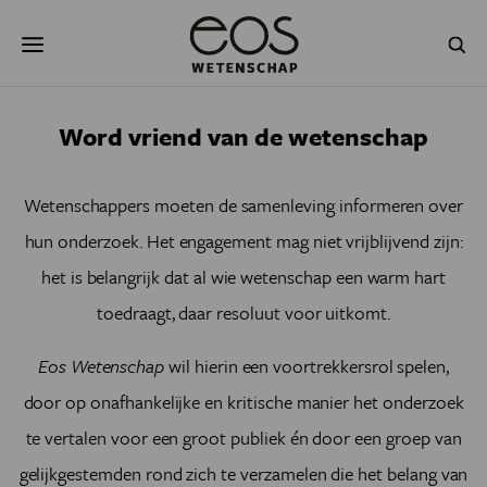
Overslaan
Zoeken
en
naar
de
inhoud
gaan
NATUUR & MILIEU
TECHNOLOGIE
Word vriend van de wetenschap
GEZONDHEID
RUIMTE
Wetenschappers moeten de samenleving informeren over
NATUURWETENSCHAPPEN
GESCHIEDENIS
hun onderzoek. Het engagement mag niet vrijblijvend zijn:
het is belangrijk dat al wie wetenschap een warm hart
PSYCHE & BREIN
BLOGS
toedraagt, daar resoluut voor uitkomt.
PODCAST
AGENDA
Eos Wetenschap
wil hierin een voortrekkersrol spelen,
JONGE UITDAGERS
door op onafhankelijke en kritische manier het onderzoek
te vertalen voor een groot publiek én door een groep van
gelijkgestemden rond zich te verzamelen die het belang van