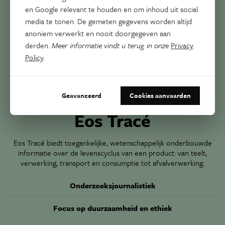
en Google relevant te houden en om inhoud uit social
media te tonen. De gemeten gegevens worden altijd
anoniem verwerkt en nooit doorgegeven aan
derden.
Meer informatie vindt u terug in onze
Privacy
Policy
.
Geavanceerd
Cookies aanvaarden
Crowdfunding
Eos Tracé
Eos Tracé biedt toegankelijke, wetenschappelijk onderbouwde
informatie over de levenscyclus van een product: van teelt,
verwerking, transport en consumptie tot afvalverwerking.
Onderzoeksjournalistiek
Focus op duurzaamheid en ethiek