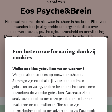
Vanaf €30
Eos Psyche&Brein
Helemaal mee met de nieuwste inzichten in het brein. Elke twee
maanden lees je uitgebreide achtergrondartikels over
hersenwetenschap, psychologie, gezondheid en ontwikkeling.
Meer inzicht in het brein geeft je meer inzicht in jezelf, in anderen
en in de wereld.
Een betere surfervaring dankzij
Psychologie & Hersenwetenschap
cookies
Verrassende inzichten
Welke cookies gebruiken we en waarom?
We gebruiken cookies op eoswetenschap.eu.
Topwetenschappers uit binnen- én buitenland
Sommige zijn noodzakelijk voor een optimale
gebruikerservaring, andere leren ons hoe anonieme
Neem abonnement
bezoekers de website gebruiken. Daarnaast zijn er
analytische cookies om onze producten te kunnen
evalueren en optimaliseren. Ten slotte zijn
er marketing cookies om advertenties via Facebook