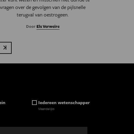
vragen over de gevolgen van de pijlsnelle
terugval van oestrogeen.
Door
Els Verweire
nde pagina
Laatste pagina
ein
Iedereen wetenschapper
Maandelijks