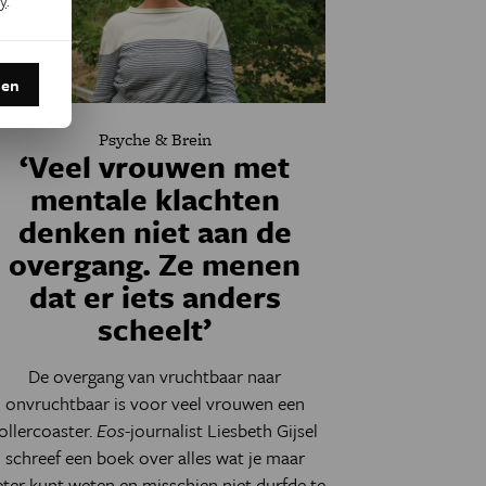
den
Psyche & Brein
‘Veel vrouwen met
mentale klachten
denken niet aan de
overgang. Ze menen
dat er iets anders
scheelt’
De overgang van vruchtbaar naar
onvruchtbaar is voor veel vrouwen een
ollercoaster.
Eos
-journalist Liesbeth Gijsel
schreef een boek over alles wat je maar
eter kunt weten en misschien niet durfde te