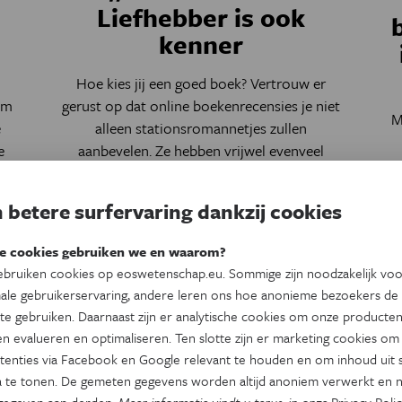
Liefhebber is ook
kenner
Hoe kies jij een goed boek? Vertrouw er
om
gerust op dat online boekenrecensies je niet
M
e
alleen stationsromannetjes zullen
e
aanbevelen. Ze hebben vrijwel evenveel
g
aandacht voor literaire criteria als jury’s van
literatuurprijzen, blijkt uit mijn onderzoek.
 betere surfervaring dankzij cookies
Door
Lore De Greve
e cookies gebruiken we en waarom?
bruiken cookies op eoswetenschap.eu. Sommige zijn noodzakelijk vo
ale gebruikerservaring, andere leren ons hoe anonieme bezoekers de
te gebruiken. Daarnaast zijn er analytische cookies om onze producten
n evalueren en optimaliseren. Ten slotte zijn er marketing cookies om
tenties via Facebook en Google relevant te houden en om inhoud uit s
 te tonen. De gemeten gegevens worden altijd anoniem verwerkt en n
gegeven aan derden.
Meer informatie vindt u terug in onze
Privacy Polic