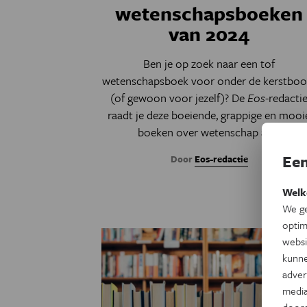
wetenschapsboeken
van 2024
Ben je op zoek naar een tof
wetenschapsboek voor onder de kerstbo
(of gewoon voor jezelf)? De
Eos
-redacti
raadt je deze boeiende, grappige en mooi
boeken over wetenschap aan.
Een
Door
Eos-redactie
Welk
We ge
optim
websi
kunne
adver
media
door