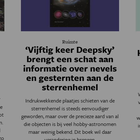
Ruimte
‘Vijftig keer Deepsky’
brengt een schat aan
informatie over nevels
en gesternten aan de
sterrenhemel
r
Indrukwekkende plaatjes schieten van de
he
sterrenhemel is steeds eenvoudiger
ot
geworden, maar over de precieze aard van al
w
n.
die objecten is bij veel hobby-astronomen
l
maar weinig bekend. Dit boek wil daar
zo
verandering in brengen.