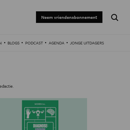
Zoeken:
Neem vriendenabonnement
·
·
·
·
N
BLOGS
PODCAST
AGENDA
JONGE UITDAGERS
dactie.