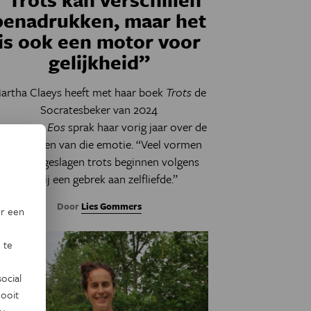
benadrukken, maar het
is ook een motor voor
gelijkheid”
artha Claeys heeft met haar boek
Trots
de
Socratesbeker van 2024
ewonnen.
Eos
sprak haar vorig jaar over de
twee kanten van die emotie. “Veel vormen
van doorgeslagen trots beginnen volgens
mij bij een gebrek aan zelfliefde.”
Door
Lies Gommers
or een
 te
ocial
ooit
y
.