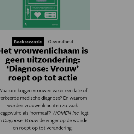
Gezondheid
Boekrecensie
Het vrouwenlichaam is
geen uitzondering:
‘Diagnose: Vrouw’
roept op tot actie
Waarom krijgen vrouwen vaker een late of
verkeerde medische diagnose? En waarom
worden vrouwenklachten zo vaak
eggewuifd als ‘normaal’?
WOMEN Inc.
legt
in
Diagnose: Vrouw
de vinger op de wonde
en roept op tot verandering.