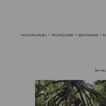
Overslaan
en
naar
de
inhoud
gaan
·
·
·
NATUUR & MILIEU
TECHNOLOGIE
GEZONDHEID
R
De nie