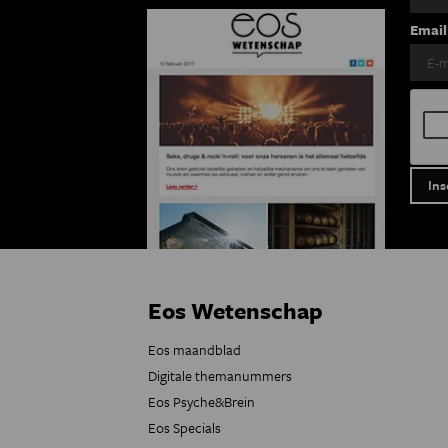
Email
Eos Wetenschap
Eos maandblad
Digitale themanummers
Eos Psyche&Brein
Eos Specials