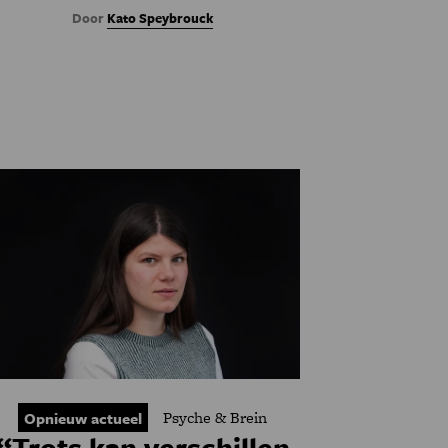
Door
Kato Speybrouck
Psyche & Brein
Opnieuw actueel
“Trots kan verschillen