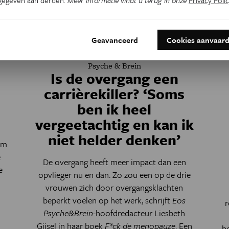
Geavanceerd
Cookies aanvaar
Psyche & Brein
Is de overgang een
carrièrekiller? ‘Soms
ben ik heel
vergeetachtig en kan ik
niet helder denken’
om
e
De overgang heeft meer impact dan een
e
opvlieger nu en dan. Zo zou een op de drie
vrouwen zich door overgangsklachten
beperkt voelen op het werk, schrijft
Eos
r
Psyche&Brein
-hoofdredacteur Liesbeth
Gijsel in haar boek
F*ck de menopauze
. Een
b