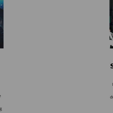
e
d
g