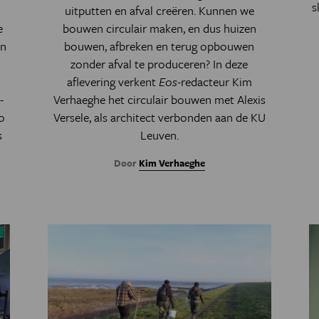
s
uitputten en afval creëren. Kunnen we
e
bouwen circulair maken, en dus huizen
en
bouwen, afbreken en terug opbouwen
zonder afval te produceren? In deze
aflevering verkent
Eos
-redacteur Kim
-
Verhaeghe het circulair bouwen met Alexis
o
Versele, als architect verbonden aan de KU
s
Leuven.
Door
Kim Verhaeghe