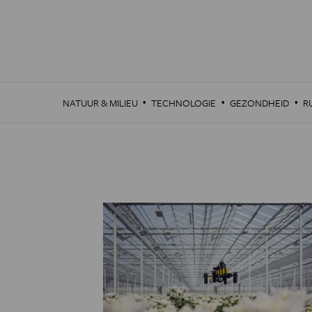
Overslaan
en
naar
de
inhoud
gaan
·
·
·
NATUUR & MILIEU
TECHNOLOGIE
GEZONDHEID
R