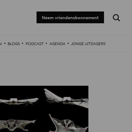
Zoeken:
Neem vriendenabonnement
·
·
·
·
N
BLOGS
PODCAST
AGENDA
JONGE UITDAGERS