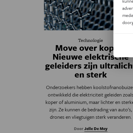
kunne
adver
media
door
Technologie
Move over koper?
Nieuwe elektrische
geleiders zijn ultralich
en sterk
Onderzoekers hebben koolstofnanobuize
ontwikkeld die elektriciteit geleiden zoal
koper of aluminium, maar lichter en sterk
zijn. Ze kunnen de bedrading van auto's,
drones en vliegtuigen sterk veranderen.
Door
Jelle De Mey