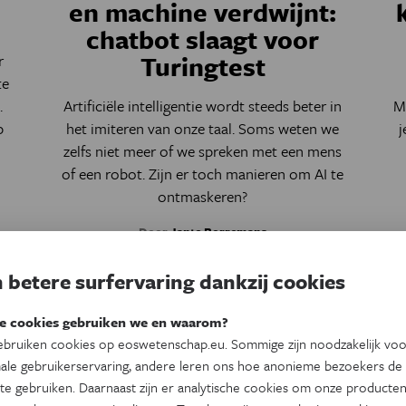
en machine verdwijnt:
chatbot slaagt voor
Turingtest
r
te
.
Artificiële intelligentie wordt steeds beter in
M
p
het imiteren van onze taal. Soms weten we
j
zelfs niet meer of we spreken met een mens
t
of een robot. Zijn er toch manieren om AI te
ontmaskeren?
Door
Jante Borremans
e
,
 betere surfervaring dankzij cookies
e cookies gebruiken we en waarom?
bruiken cookies op eoswetenschap.eu. Sommige zijn noodzakelijk vo
ale gebruikerservaring, andere leren ons hoe anonieme bezoekers de
te gebruiken. Daarnaast zijn er analytische cookies om onze producten