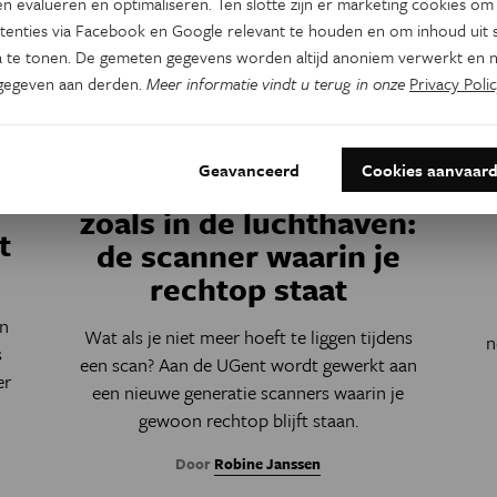
n evalueren en optimaliseren. Ten slotte zijn er marketing cookies om
tenties via Facebook en Google relevant te houden en om inhoud uit s
 te tonen. De gemeten gegevens worden altijd anoniem verwerkt en n
gegeven aan derden.
Meer informatie vindt u terug in onze
Privacy Polic
Technologie
Eos Blogs
Geavanceerd
Cookies aanvaar
In het ziekenhuis net
zoals in de luchthaven:
t
de scanner waarin je
rechtop staat
n
Wat als je niet meer hoeft te liggen tijdens
n
s
een scan? Aan de UGent wordt gewerkt aan
er
een nieuwe generatie scanners waarin je
gewoon rechtop blijft staan.
Door
Robine Janssen