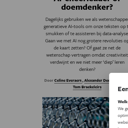
doemdenker?
Dagelijks gebruiken we als wetenschappe
generatieve AI‑tools om onze teksten op 
smukken of te assisteren bij data‑analyse
Gaan we met AI nog grotere revoluties o
de kaart zetten? Of gaat ze net de
wetenschap vertragen omdat creativitei
verdwijnt en we niet meer ‘diep’ leren
denken?
Door
Celine Everaert
,
Alexander Decruyenaer
Tom Braekeleirs
Een
Welk
We ge
optim
websi