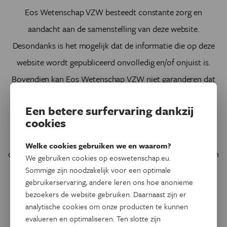
Eos Wetenschap VZW
besteedt constante zorg en
aandacht aan de samenstelling van deze website.
Desondanks is het mogelijk dat de informatie die op deze
website wordt gepubliceerd onvolledig en/of onjuist is.
Bovendien kan
Eos Wetenschap VZW
niet garanderen dat
de aangeboden informatie geschikt is voor het doel,
Een betere surfervaring dankzij
waarvoor u de informatie raadpleegt.
cookies
Beweringen en meningen, geuit op deze webste in artikelen
Welke cookies gebruiken we en waarom?
of op forums, en andere mededelingen op deze website, zijn
We gebruiken cookies op eoswetenschap.eu.
van de persoon die aan het woord is (bijv. geïnterviewde,
Sommige zijn noodzakelijk voor een optimale
gebruikerservaring, andere leren ons hoe anonieme
forumlid, auteur) en behoeven niet noodzakelijkerwijs
bezoekers de website gebruiken. Daarnaast zijn er
overeen te komen met die van
Eos Wetenschap VZW.
analytische cookies om onze producten te kunnen
evalueren en optimaliseren. Ten slotte zijn