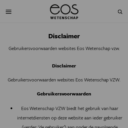
Overslaan
Zoeken
en
naar
de
inhoud
gaan
NATUUR & MILIEU
TECHNOLOGIE
Disclaimer
GEZONDHEID
RUIMTE
Gebruikersvoorwaarden websites Eos Wetenschap vzw.
NATUURWETENSCHAPPEN
GESCHIEDENIS
Disclaimer
PSYCHE & BREIN
BLOGS
Gebruikersvoorwaarden websites Eos Wetenschap VZW
.
PODCAST
AGENDA
Gebruikersvoorwaarden
JONGE UITDAGERS
Eos Wetenschap VZW
biedt het gebruik van haar
internetdiensten op deze website aan ieder gebruiker
(verder: 'de gebruiker') aan onder de navolgende