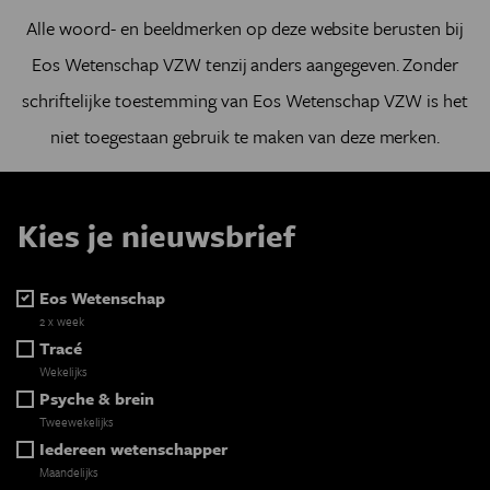
Alle woord- en beeldmerken op deze website berusten bij
Eos Wetenschap VZW
tenzij anders aangegeven. Zonder
schriftelijke toestemming van
Eos Wetenschap VZW
is het
niet toegestaan gebruik te maken van deze merken.
Kies je nieuwsbrief
Eos Wetenschap
2 x week
Tracé
Wekelijks
Psyche & brein
Tweewekelijks
Iedereen wetenschapper
Maandelijks