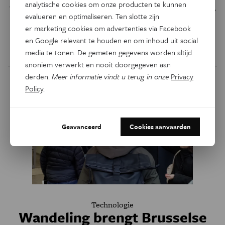
analytische cookies om onze producten te kunnen
wezens. Soft robotics, waar robotici zachte robots maken,
evalueren en optimaliseren. Ten slotte zijn
is een belangrijk groeiveld. Onderzoekers aan de VUB en
er marketing cookies om advertenties via Facebook
UGent wijzen de weg.
en Google relevant te houden en om inhoud uit social
media te tonen. De gemeten gegevens worden altijd
Door
Tom Cassauwers
anoniem verwerkt en nooit doorgegeven aan
derden.
Meer informatie vindt u terug in onze
Privacy
Policy
.
Geavanceerd
Cookies aanvaarden
Technologie
Wandeling brengt Brusselse