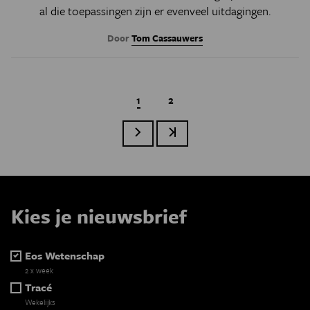
al die toepassingen zijn er evenveel uitdagingen.
Door
Tom Cassauwers
Huidige pagina
1
Page
2
Volgende pagina
Laatste pagina
Paginatie
Kies je nieuwsbrief
Eos Wetenschap
2 x week
Tracé
Wekelijks