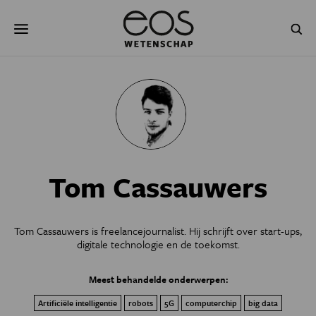
Overslaan
Zoeken
en
naar
de
inhoud
gaan
NATUUR & MILIEU
TECHNOLOGIE
GEZONDHEID
RUIMTE
NATUURWETENSCHAPPEN
GESCHIEDENIS
Tom Cassauwers
PSYCHE & BREIN
BLOGS
PODCAST
AGENDA
Tom Cassauwers is freelancejournalist. Hij schrijft over start-ups,
digitale technologie en de toekomst.
JONGE UITDAGERS
Meest behandelde onderwerpen:
Artificiële intelligentie
robots
5G
computerchip
big data