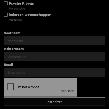
Psyche & brein
Tweewekelijks
Iedereen wetenschapper
Maandelijks
Voornaam
Achternaam
Email