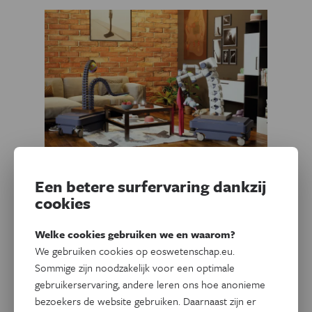
Een betere surfervaring dankzij
Technologie
Klaar voor de doorbraak:
cookies
zachte robots
Welke cookies gebruiken we en waarom?
We gebruiken cookies op eoswetenschap.eu.
Robots associëren we doorgaans met robuuste, metalen
Sommige zijn noodzakelijk voor een optimale
apparaten, die tegen een stootje kunnen. Er is nood aan
gebruikerservaring, andere leren ons hoe anonieme
een nieuwe klasse die delicate taken kan uitvoeren, zoals
bezoekers de website gebruiken. Daarnaast zijn er
de handling van zacht fruit of interacties met levende